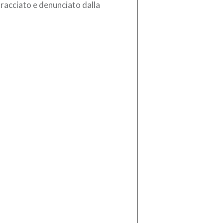
tracciato e denunciato dalla
izia di Stato un cittadino albanese
24 anni, domiciliato a […]