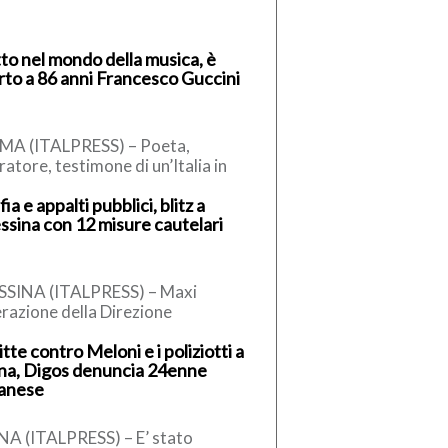
to nel mondo della musica, è
to a 86 anni Francesco Guccini
MA (ITALPRESS) – Poeta,
ratore, testimone di un’Italia in
luzione, si è spento a 86 anni
ia e appalti pubblici, blitz a
ncesco Guccini, uno dei […]
sina con 12 misure cautelari
SSINA (ITALPRESS) – Maxi
razione della Direzione
trettuale Antimafia e dei
itte contro Meloni e i poliziotti a
abinieri del Comando Provinciale
na, Digos denuncia 24enne
Messina che ha portato […]
banese
NA (ITALPRESS) – E’ stato