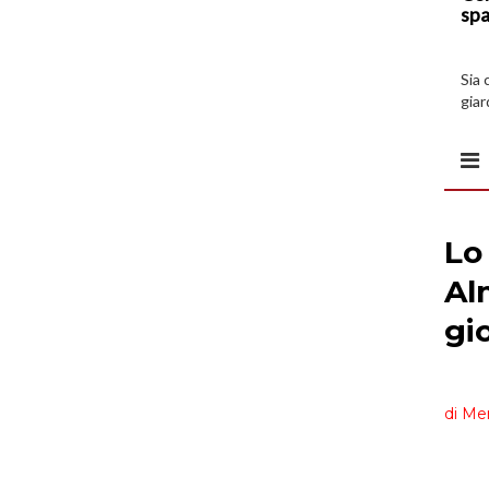
spa
Sia 
giar
all’