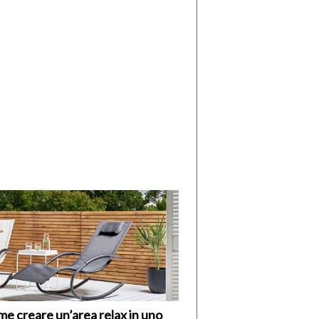
di
I
Nuovi
Vespri
e creare un’area relax in uno