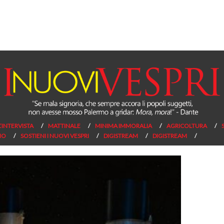
L’INTERVISTA
MATTINALE
MINIMA IMMORALIA
AGRICOLTURA
NO
SOSTIENI I NUOVI VESPRI
DIGISTREAM
DIGISTREAM