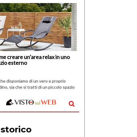
di
I
Nuovi
Vespri
e creare un’area relax in uno
zio esterno
che disponiamo di un vero e proprio
dino, sia che si tratti di un piccolo spazio
aperto, l’idea è […]