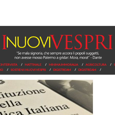
L’INTERVISTA
MATTINALE
MINIMA IMMORALIA
AGRICOLTURA
NO
SOSTIENI I NUOVI VESPRI
DIGISTREAM
DIGISTREAM