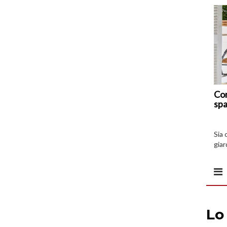
Com
spa
Sia 
giar
all’