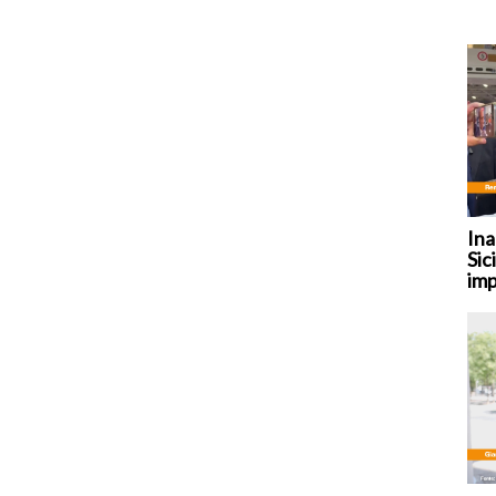
Ina
Sic
imp