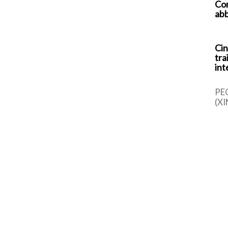
Com
abb
Cin
tra
int
PE
(XI
cin
una
sem
dal