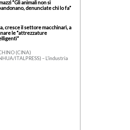
azzi “Gli animali non si
andonano, denunciate chi lo fa”
a, cresce il settore macchinari, a
inare le “attrezzature
elligenti”
CHINO (CINA)
NHUA/ITALPRESS) – L’industria
ese dei macchinari ha registrato
 crescita stabile nel primo
estre del 2026, sostenuta
l’aumento […]