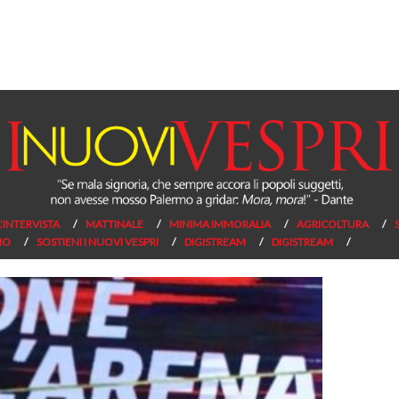
L’INTERVISTA
MATTINALE
MINIMA IMMORALIA
AGRICOLTURA
NO
SOSTIENI I NUOVI VESPRI
DIGISTREAM
DIGISTREAM