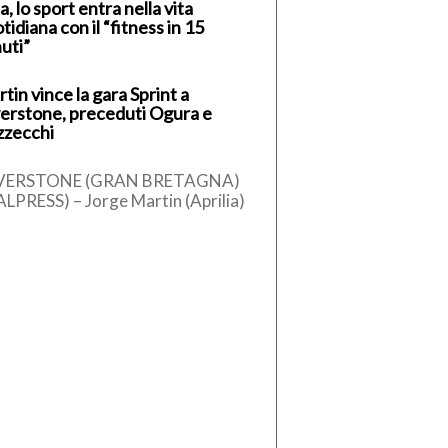
a, lo sport entra nella vita
tidiana con il “fitness in 15
uti”
tin vince la gara Sprint a
verstone, preceduti Ogura e
zzecchi
LVERSTONE (GRAN BRETAGNA)
ALPRESS) – Jorge Martin (Aprilia)
ce la Sprint Race del Gran Premio
Gran Bretagna, dodicesimo
untamento […]