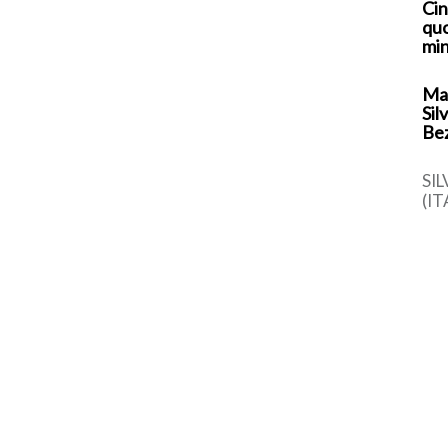
Cin
quo
min
Mar
Sil
Be
SI
(IT
vin
di 
app