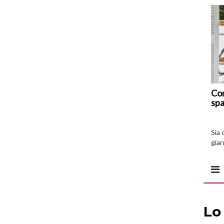
Com
spa
Sia 
giar
all’