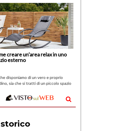
di
I
Nuovi
Vespri
e creare un’area relax in uno
zio esterno
che disponiamo di un vero e proprio
dino, sia che si tratti di un piccolo spazio
aperto, l’idea è […]