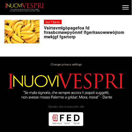
Sul Titanic
Vsirtavmlgòpagefoa fd
ftrasbcmawpyònmf lfgeritasowwwòjtom
mwkjgf fgsrtotp
Change privacy settings
Questo sito è associato alla