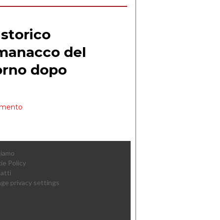
Siamo
ie Policy
atti
ge privacy settings