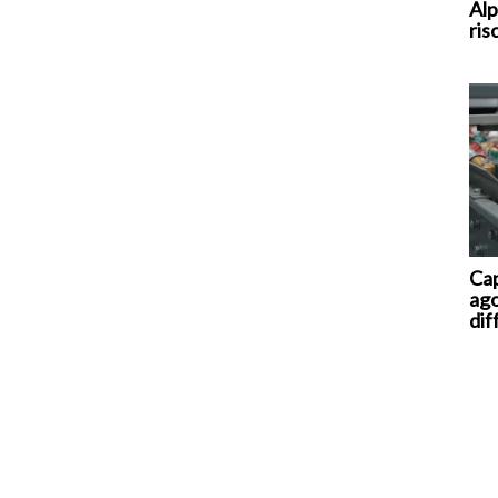
Alp
ris
Cap
ago
dif