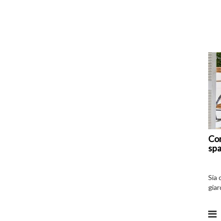
Com
spa
Sia 
giar
all’