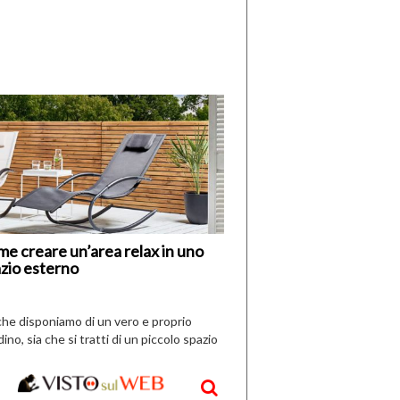
di
I
Nuovi
Vespri
e creare un’area relax in uno
zio esterno
che disponiamo di un vero e proprio
dino, sia che si tratti di un piccolo spazio
aperto, l’idea è […]