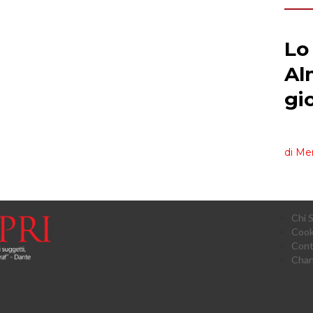
Chi 
Cook
Cont
Chan