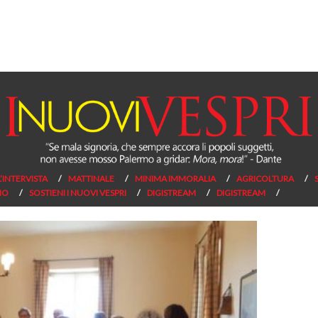
L’INTERVISTA
MATTINALE
MINIMA IMMORALIA
AGRICOLTURA
NO
SOSTIENI I NUOVI VESPRI
DIGISTREAM
DIGISTREAM