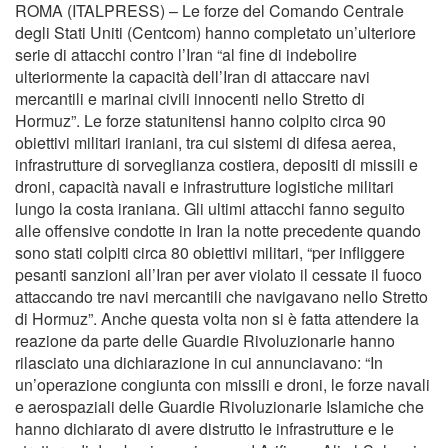
ROMA (ITALPRESS) – Le forze del Comando Centrale
degli Stati Uniti (Centcom) hanno completato un’ulteriore
serie di attacchi contro l’Iran “al fine di indebolire
ulteriormente la capacità dell’Iran di attaccare navi
mercantili e marinai civili innocenti nello Stretto di
Hormuz”. Le forze statunitensi hanno colpito circa 90
obiettivi militari iraniani, tra cui sistemi di difesa aerea,
infrastrutture di sorveglianza costiera, depositi di missili e
droni, capacità navali e infrastrutture logistiche militari
lungo la costa iraniana. Gli ultimi attacchi fanno seguito
alle offensive condotte in Iran la notte precedente quando
sono stati colpiti circa 80 obiettivi militari, “per infliggere
pesanti sanzioni all’Iran per aver violato il cessate il fuoco
attaccando tre navi mercantili che navigavano nello Stretto
di Hormuz”. Anche questa volta non si è fatta attendere la
reazione da parte delle Guardie Rivoluzionarie hanno
rilasciato una dichiarazione in cui annunciavano: “In
un’operazione congiunta con missili e droni, le forze navali
e aerospaziali delle Guardie Rivoluzionarie Islamiche che
hanno dichiarato di avere distrutto le infrastrutture e le