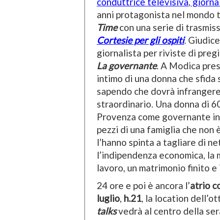
conduttrice televisiva
,
giorna
anni protagonista nel mondo 
Time
con una serie di trasmis
Cortesie per gli ospiti
. Giudic
giornalista per riviste di preg
La governante
. A Modica pre
intimo di una donna che sfida s
sapendo che dovrà infrangere 
straordinario. Una donna di 60
Provenza come governante in un
pezzi di una famiglia che non è
l’hanno spinta a tagliare di ne
l’indipendenza economica, la ma
lavoro, un matrimonio finito e
24 ore e poi è ancora l’
atrio 
luglio
,
h.21
, la location dell’
talks
vedrà al centro della sera