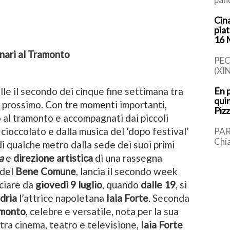
rap
Cina
tot
pia
trov
16
enari al Tramonto
PEC
(XI
piat
En p
alle il secondo dei cinque fine settimana tra
cin
quin
in m
l prossimo. Con tre momenti importanti,
Pizz
[…]
al tramonto e accompagnati dai piccoli
 cioccolato e dalla musica del ‘dopo festival’
PAR
Chia
i qualche metro dalla sede dei suoi primi
med
a
e
direzione artistica
di una rassegna
sinc
 del
Bene Comune
, lancia il secondo week
[…]
nciare da
giovedì 9
luglio
, quando
dalle 19
, si
Idria
l’attrice napoletana
Iaia Forte
.
Seconda
amonto
, celebre e versatile, nota per la sua
 tra cinema, teatro e televisione,
Iaia Forte