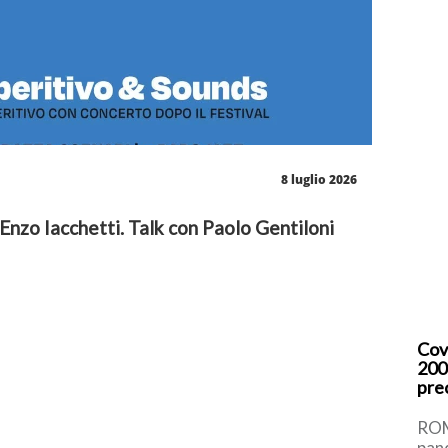
8 luglio 2026
Enzo Iacchetti. Talk con Paolo Gentiloni
Cov
200
pre
ROM
pan