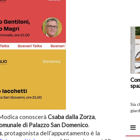
Com
spa
Sia 
giard
e Modica conoscerà
Csaba dalla Zorza
,
spazi
comunale di Palazzo San Domenico
.
s
, protagonista dell’appuntamento è la