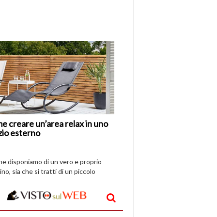
di
I
Nuovi
Vespri
e creare un’area relax in uno
zio esterno
che disponiamo di un vero e proprio
ino, sia che si tratti di un piccolo
o all’aperto, l’idea è […]