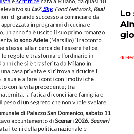
lista
e
scrittrice
nata a Milano, da quasi 18
televisivo su
La7
,
Sky
,
Food Network
,
Real
sioni di grande successo a cominciare da
e apprezzata in programmi di cucina e
io, un anno fa è uscito il suo primo romanzo
senta
Io sono Adele
(Marsilio) il racconto
e stessa, alla ricerca dell’essere felice,
le regole e trasformare l’ordinario in
 anni che si è trasferita da Milano in
a casa privata e si ritrova a ricucire i
 la sua e a fare i conti con i motivi che
tto con la vita precedente; tra
ternità, la fatica di conciliare famiglia e
 il peso di un segreto che non vuole svelare
comunale di Palazzo San Domenico
,
sabato 11
ottavo appuntamento di
Scenari 2026
.
Scenari
ta i temi della politica nazionale e