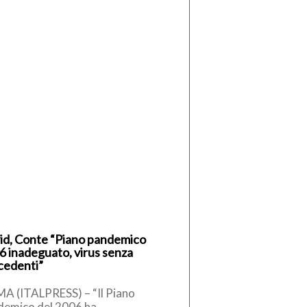
id, Conte “Piano pandemico
6 inadeguato, virus senza
cedenti”
A (ITALPRESS) – “Il Piano
demico del 2006 ha