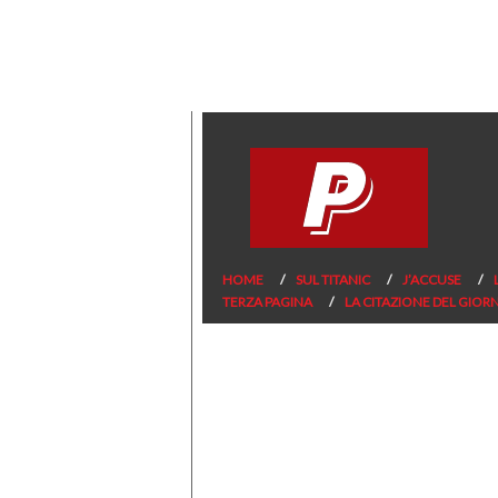
HOME
SUL TITANIC
J’ACCUSE
TERZA PAGINA
LA CITAZIONE DEL GIOR