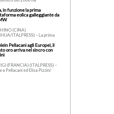
presentato una risposta
, in funzione la prima
almente inadeguata, perchè ci
ttaforma eolica galleggiante da
avamo dinanzi a un […]
 MW
HINO (CINA)
NHUA/ITALPRESS) – La prima
taforma eolica galleggiante
lein Pellacani agli Europei, il
ese da 16 megawatt, sviluppata
to oro arriva nel sincro con
odo indipendente e dotata di
ini
IGI (FRANCIA) (ITALPRESS) –
ra Pellacani ed Elisa Pizzini
aglia d’oro nel trampolino
ro 3 metri agli Europei di tuffi