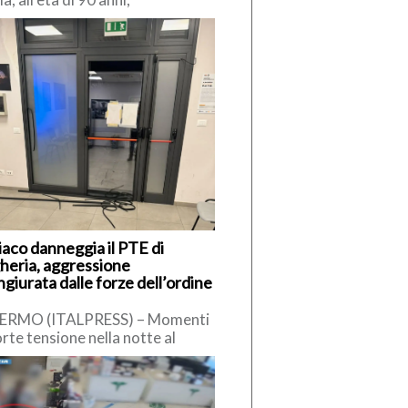
imiliano Cencelli, funzionario
a Democrazia Cristiana degli
 ’60. […]
iaco danneggia il PTE di
heria, aggressione
giurata dalle forze dell’ordine
ERMO (ITALPRESS) – Momenti
orte tensione nella notte al
to Territoriale di Emergenza
E) di Bagheria, dove un uomo