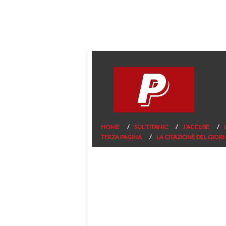
HOME
SUL TITANIC
J’ACCUSE
TERZA PAGINA
LA CITAZIONE DEL GIOR