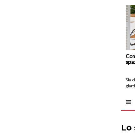
Com
spa
Sia 
giard
spazi