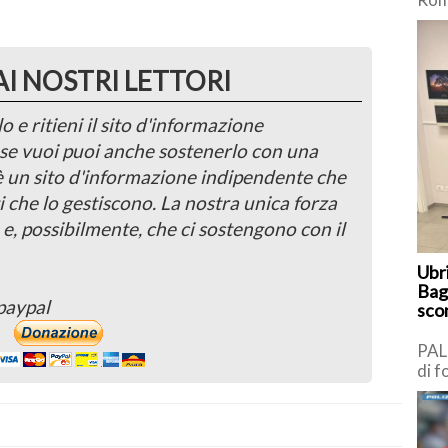
Mass
dell
anni
AI NOSTRI LETTORI
o e ritieni il sito d'informazione
, se vuoi puoi anche sostenerlo con una
 è un sito d'informazione indipendente che
i che lo gestiscono. La nostra unica forza
 e, possibilmente, che ci sostengono con il
Ubr
Bag
paypal
scon
PAL
di f
Pun
(PT
[…]