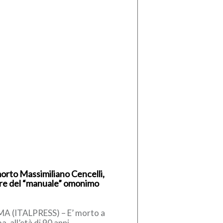
morto Massimiliano Cencelli,
re del “manuale” omonimo
A (ITALPRESS) – E’ morto a
, all’età di 90 anni,