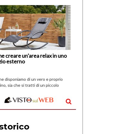
di
I
Nuovi
Vespri
e creare un’area relax in uno
zio esterno
che disponiamo di un vero e proprio
ino, sia che si tratti di un piccolo
o all’aperto, l’idea è […]