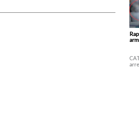
Rap
arma
CAT
arre
l’uo
all’