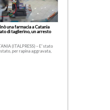
inò una farmacia a Catania
to di taglierino, un arresto
ANIA (ITALPRESS) – E’ stato
stato, per rapina aggravata,
mo che, il 26 aprile scorso,
interno di una farmacia di […]