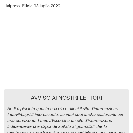
Italpress Pillole
08 luglio 2026
AVVISO AI NOSTRI LETTORI
Se ti è piaciuto questo articolo e ritieni il sito d'informazione
InuoviVespri.it interessante, se vuoi puoi anche sostenerlo con
una donazione. I InuoviVespri.it è un sito d'informazione
indipendente che risponde soltato ai giornalisti che lo
gestiscono. La nostra unica forza sta nei lettori che ci seguono