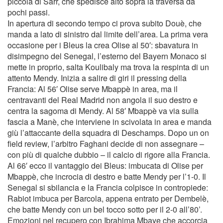
piccola di Sarr, che spedisce alto sopra la traversa da
pochi passi.
In apertura di secondo tempo ci prova subito Douè, che
manda a lato di sinistro dal limite dell’area. La prima vera
occasione per i Bleus la crea Olise al 50′: sbavatura in
disimpegno del Senegal, l’esterno del Bayern Monaco si
mette in proprio, salta Koulibaly ma trova la respinta di un
attento Mendy. Inizia a salire di giri il pressing della
Francia: Al 56′ Olise serve Mbappè in area, ma il
centravanti del Real Madrid non angola il suo destro e
centra la sagoma di Mendy. Al 58′ Mbappè va via sulla
fascia a Manè, che interviene in scivolata in area e manda
giù l’attaccante della squadra di Deschamps. Dopo un on
field review, l’arbitro Faghani decide di non assegnare –
con più di qualche dubbio – il calcio di rigore alla Francia.
Al 66′ ecco il vantaggio dei Bleus: imbucata di Olise per
Mbappè, che incrocia di destro e batte Mendy per l’1-0. Il
Senegal si sbilancia e la Francia colpisce in contropiede:
Rabiot imbuca per Barcola, appena entrato per Dembelè,
che batte Mendy con un bel tocco sotto per il 2-0 all’80’.
Emozioni nel recupero con Ibrahima Mbaye che accorcia