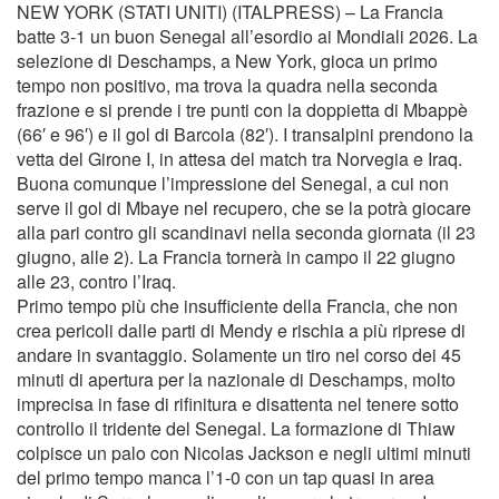
NEW YORK (STATI UNITI) (ITALPRESS) – La Francia
batte 3-1 un buon Senegal all’esordio ai Mondiali 2026. La
selezione di Deschamps, a New York, gioca un primo
tempo non positivo, ma trova la quadra nella seconda
frazione e si prende i tre punti con la doppietta di Mbappè
(66′ e 96′) e il gol di Barcola (82′). I transalpini prendono la
vetta del Girone I, in attesa del match tra Norvegia e Iraq.
Buona comunque l’impressione del Senegal, a cui non
serve il gol di Mbaye nel recupero, che se la potrà giocare
alla pari contro gli scandinavi nella seconda giornata (il 23
giugno, alle 2). La Francia tornerà in campo il 22 giugno
alle 23, contro l’Iraq.
Primo tempo più che insufficiente della Francia, che non
crea pericoli dalle parti di Mendy e rischia a più riprese di
andare in svantaggio. Solamente un tiro nel corso dei 45
minuti di apertura per la nazionale di Deschamps, molto
imprecisa in fase di rifinitura e disattenta nel tenere sotto
controllo il tridente del Senegal. La formazione di Thiaw
colpisce un palo con Nicolas Jackson e negli ultimi minuti
del primo tempo manca l’1-0 con un tap quasi in area