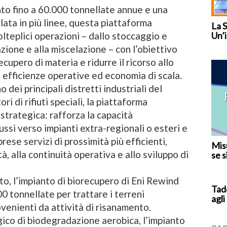
to fino a 60.000 tonnellate annue e una
lata in più linee, questa piattaforma
La 
Un’i
lteplici operazioni – dallo stoccaggio e
zione e alla miscelazione – con l’obiettivo
ecupero di materia e ridurre il ricorso allo
efficienze operative ed economia di scala.
o dei principali distretti industriali del
ri di rifiuti speciali, la piattaforma
strategica: rafforza la capacità
flussi verso impianti extra-regionali o esteri e
ese servizi di prossimità più efficienti,
Misu
, alla continuità operativa e allo sviluppo di
se s
to, l’impianto di biorecupero di Eni Rewind
Tad
0 tonnellate per trattare i terreni
agli
venienti da attività di risanamento.
ico di biodegradazione aerobica, l’impianto