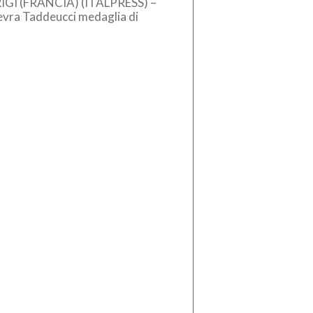
IGI (FRANCIA) (ITALPRESS) –
evra Taddeucci medaglia di
zo nella knockout 3 km agli
pei in acque libere di Parigi. […]