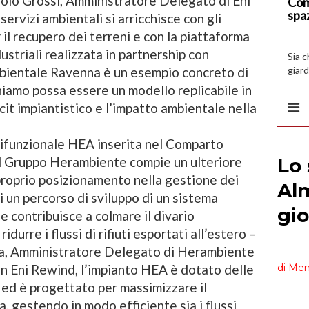
aolo Grossi, Amministratore Delegato di Eni
Com
spa
servizi ambientali si arricchisce con gli
 il recupero dei terreni e con la piattaforma
dustriali realizzata in partnership con
Sia 
giard
bientale Ravenna è un esempio concreto di
spazi
hiamo possa essere un modello replicabile in
ficit impiantistico e l’impatto ambientale nella
lifunzionale HEA inserita nel Comparto
il Gruppo Herambiente compie un ulteriore
roprio posizionamento nella gestione dei
 di un percorso di sviluppo di un sistema
he contribuisce a colmare il divario
idurre i flussi di rifiuti esportati all’estero –
a, Amministratore Delegato di Herambiente
con Eni Rewind, l’impianto HEA è dotato delle
i ed è progettato per massimizzare il
, gestendo in modo efficiente sia i flussi