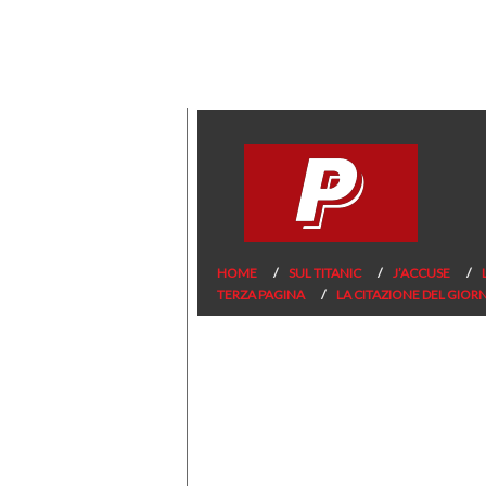
HOME
SUL TITANIC
J’ACCUSE
TERZA PAGINA
LA CITAZIONE DEL GIOR