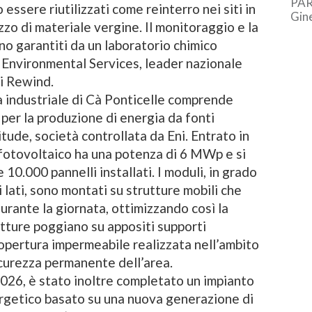
PAR
 essere riutilizzati come reinterro nei siti in
Gin
izzo di materiale vergine. Il monitoraggio e la
bron
Euro
no garantiti da un laboratorio chimico
 Environmental Services, leader nazionale
ni Rewind.
ea industriale di Cà Ponticelle comprende
per la produzione di energia da fonti
itude, società controllata da Eni. Entrato in
 fotovoltaico ha una potenza di 6 MWp e si
 10.000 pannelli installati. I moduli, in grado
i lati, sono montati su strutture mobili che
urante la giornata, ottimizzando così la
utture poggiano su appositi supporti
copertura impermeabile realizzata nell’ambito
icurezza permanente dell’area.
 2026, è stato inoltre completato un impianto
rgetico basato su una nuova generazione di