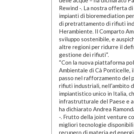
delle acque – ha dichiarato P
Rewind -. La nostra offerta di 
impianti di bioremediation per
di pretrattamento di rifiuti in
Herambiente. Il Comparto Am
sviluppo sostenibile, e auspic
altre regioni per ridurre il de
gestione dei rifiuti”.
“Con la nuova piattaforma po
Ambientale di Cà Ponticelle, 
passo nel rafforzamento del p
rifiuti industriali, nell’ambito
impiantistico unico in Italia, c
infrastrutturale del Paese e a r
ha dichiarato Andrea Ramond
-. Frutto della joint venture 
migliori tecnologie disponibil
recupero di materia ed energia