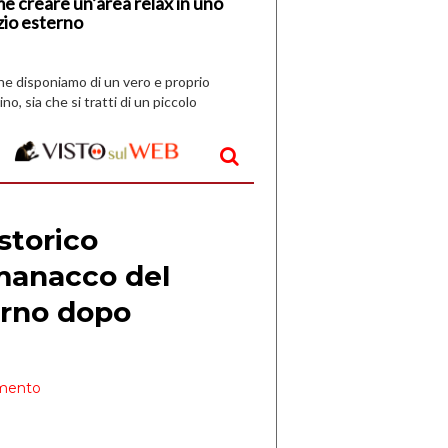
e creare un’area relax in uno
zio esterno
che disponiamo di un vero e proprio
ino, sia che si tratti di un piccolo
o all’aperto, l’idea è […]