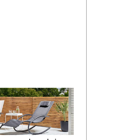
di
I
Nuovi
Vespri