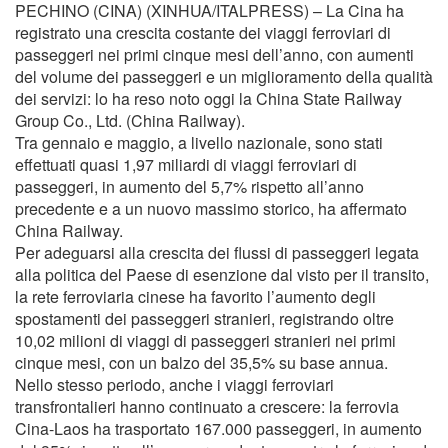
PECHINO (CINA) (XINHUA/ITALPRESS) – La Cina ha
registrato una crescita costante dei viaggi ferroviari di
passeggeri nei primi cinque mesi dell’anno, con aumenti
del volume dei passeggeri e un miglioramento della qualità
dei servizi: lo ha reso noto oggi la China State Railway
Group Co., Ltd. (China Railway).
Tra gennaio e maggio, a livello nazionale, sono stati
effettuati quasi 1,97 miliardi di viaggi ferroviari di
passeggeri, in aumento del 5,7% rispetto all’anno
precedente e a un nuovo massimo storico, ha affermato
China Railway.
Per adeguarsi alla crescita dei flussi di passeggeri legata
alla politica del Paese di esenzione dal visto per il transito,
la rete ferroviaria cinese ha favorito l’aumento degli
spostamenti dei passeggeri stranieri, registrando oltre
10,02 milioni di viaggi di passeggeri stranieri nei primi
cinque mesi, con un balzo del 35,5% su base annua.
Nello stesso periodo, anche i viaggi ferroviari
transfrontalieri hanno continuato a crescere: la ferrovia
Cina-Laos ha trasportato 167.000 passeggeri, in aumento