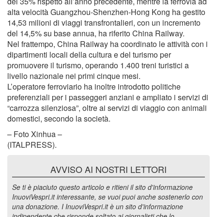
del 35% rispetto all’anno precedente, mentre la ferrovia ad
alta velocità Guangzhou-Shenzhen-Hong Kong ha gestito
14,53 milioni di viaggi transfrontalieri, con un incremento
del 14,5% su base annua, ha riferito China Railway.
Nel frattempo, China Railway ha coordinato le attività con i
dipartimenti locali della cultura e del turismo per
promuovere il turismo, operando 1.400 treni turistici a
livello nazionale nei primi cinque mesi.
L’operatore ferroviario ha inoltre introdotto politiche
preferenziali per i passeggeri anziani e ampliato i servizi di
“carrozza silenziosa”, oltre ai servizi di viaggio con animali
domestici, secondo la società.
– Foto Xinhua –
(ITALPRESS).
AVVISO AI NOSTRI LETTORI
Se ti è piaciuto questo articolo e ritieni il sito d'informazione
InuoviVespri.it interessante, se vuoi puoi anche sostenerlo con
una donazione. I InuoviVespri.it è un sito d'informazione
indipendente che risponde soltato ai giornalisti che lo