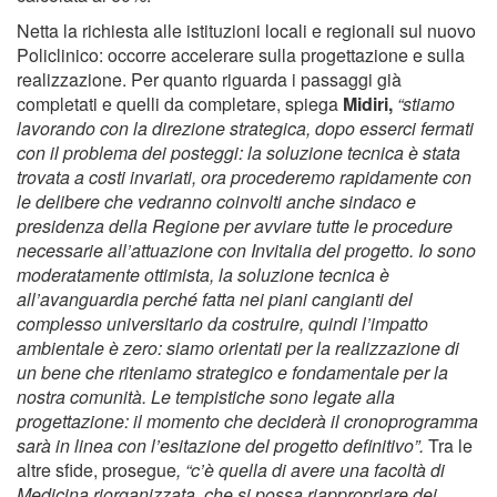
Netta la richiesta alle istituzioni locali e regionali sul nuovo
Policlinico: occorre accelerare sulla progettazione e sulla
realizzazione. Per quanto riguarda i passaggi già
completati e quelli da completare, spiega
Midiri,
“stiamo
lavorando con la direzione strategica, dopo esserci fermati
con il problema dei posteggi: la soluzione tecnica è stata
trovata a costi invariati, ora procederemo rapidamente con
le delibere che vedranno coinvolti anche sindaco e
presidenza della Regione per avviare tutte le procedure
necessarie all’attuazione con Invitalia del progetto. Io sono
moderatamente ottimista, la soluzione tecnica è
all’avanguardia perché fatta nei piani cangianti del
complesso universitario da costruire, quindi l’impatto
ambientale è zero: siamo orientati per la realizzazione di
un bene che riteniamo strategico e fondamentale per la
nostra comunità. Le tempistiche sono legate alla
progettazione: il momento che deciderà il cronoprogramma
sarà in linea con l’esitazione del progetto definitivo”.
Tra le
altre sfide, prosegue
, “c’è quella di avere una facoltà di
Medicina riorganizzata, che si possa riappropriare dei