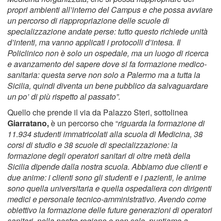
propri ambienti all’interno del Campus e che possa avviare
un percorso di riappropriazione delle scuole di
specializzazione andate perse: tutto questo richiede unità
d’intenti, ma vanno applicati i protocolli d’intesa. Il
Policlinico non è solo un ospedale, ma un luogo di ricerca
e avanzamento del sapere dove si fa formazione medico-
sanitaria: questa serve non solo a Palermo ma a tutta la
Sicilia, quindi diventa un bene pubblico da salvaguardare
un po’ di più rispetto al passato”.
Quello che prende il via da Palazzo Steri, sottolinea
Giarratano,
è un percorso che “
riguarda la formazione di
11.934 studenti immatricolati alla scuola di Medicina, 38
corsi di studio e 38 scuole di specializzazione: la
formazione degli operatori sanitari di oltre metà della
Sicilia dipende dalla nostra scuola. Abbiamo due clienti e
due anime: i clienti sono gli studenti e i pazienti, le anime
sono quella universitaria e quella ospedaliera con dirigenti
medici e personale tecnico-amministrativo. Avendo come
obiettivo la formazione delle future generazioni di operatori
sanitari, nella nostra regione e non solo, puntiamo a