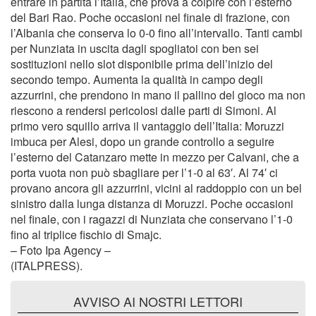
entrare in partita l’Italia, che prova a colpire con l’esterno
del Bari Rao. Poche occasioni nel finale di frazione, con
l’Albania che conserva lo 0-0 fino all’intervallo. Tanti cambi
per Nunziata in uscita dagli spogliatoi con ben sei
sostituzioni nello slot disponibile prima dell’inizio del
secondo tempo. Aumenta la qualità in campo degli
azzurrini, che prendono in mano il pallino del gioco ma non
riescono a rendersi pericolosi dalle parti di Simoni. Al
primo vero squillo arriva il vantaggio dell’Italia: Moruzzi
imbuca per Alesi, dopo un grande controllo a seguire
l’esterno del Catanzaro mette in mezzo per Calvani, che a
porta vuota non può sbagliare per l’1-0 al 63′. Al 74′ ci
provano ancora gli azzurrini, vicini al raddoppio con un bel
sinistro dalla lunga distanza di Moruzzi. Poche occasioni
nel finale, con i ragazzi di Nunziata che conservano l’1-0
fino al triplice fischio di Smajc.
– Foto Ipa Agency –
(ITALPRESS).
AVVISO AI NOSTRI LETTORI