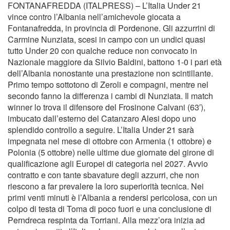
FONTANAFREDDA (ITALPRESS) – L’Italia Under 21
vince contro l’Albania nell’amichevole giocata a
Fontanafredda, in provincia di Pordenone. Gli azzurrini di
Carmine Nunziata, scesi in campo con un undici quasi
tutto Under 20 con qualche reduce non convocato in
Nazionale maggiore da Silvio Baldini, battono 1-0 i pari età
dell’Albania nonostante una prestazione non scintillante.
Primo tempo sottotono di Zeroli e compagni, mentre nel
secondo fanno la differenza i cambi di Nunziata. Il match
winner lo trova il difensore del Frosinone Calvani (63′),
imbucato dall’esterno del Catanzaro Alesi dopo uno
splendido controllo a seguire. L’Italia Under 21 sarà
impegnata nel mese di ottobre con Armenia (1 ottobre) e
Polonia (5 ottobre) nelle ultime due giornate del girone di
qualificazione agli Europei di categoria nel 2027. Avvio
contratto e con tante sbavature degli azzurri, che non
riescono a far prevalere la loro superiorità tecnica. Nei
primi venti minuti è l’Albania a rendersi pericolosa, con un
colpo di testa di Toma di poco fuori e una conclusione di
Perndreca respinta da Torriani. Alla mezz’ora inizia ad