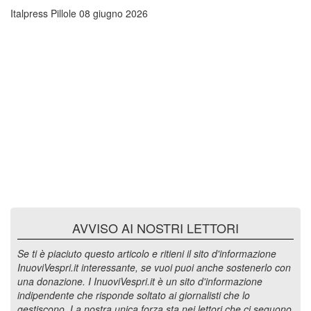
Italpress Pillole
08 giugno 2026
AVVISO AI NOSTRI LETTORI
Se ti è piaciuto questo articolo e ritieni il sito d'informazione
InuoviVespri.it interessante, se vuoi puoi anche sostenerlo con
una donazione. I InuoviVespri.it è un sito d'informazione
indipendente che risponde soltato ai giornalisti che lo
gestiscono. La nostra unica forza sta nei lettori che ci seguono