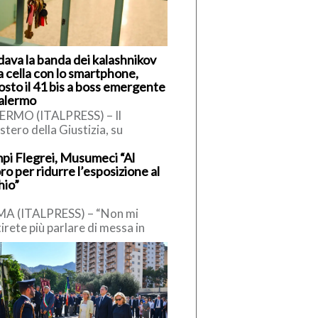
dava la banda dei kalashnikov
a cella con lo smartphone,
osto il 41 bis a boss emergente
Palermo
ERMO (ITALPRESS) – Il
stero della Giustizia, su
iesta della Dda di Palermo, ha
pi Flegrei, Musumeci “Al
sto il 41 bis a Salvatore […]
ro per ridurre l’esposizione al
hio”
A (ITALPRESS) – “Non mi
irete più parlare di messa in
rezza, chi lo dice è uno
vveduto, la scienza […]