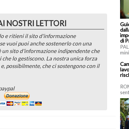
AI NOSTRI LETTORI
Gui
dall
imp
o e ritieni il sito d'informazione
di 
, se vuoi puoi anche sostenerlo con una
PAL
 è un sito d'informazione indipendente che
mini
i che lo gestiscono. La nostra unica forza
rich
Cam
impo
 e, possibilmente, che ci sostengono con il
lavo
risc
ROM
paypal
sent
sicu
spro