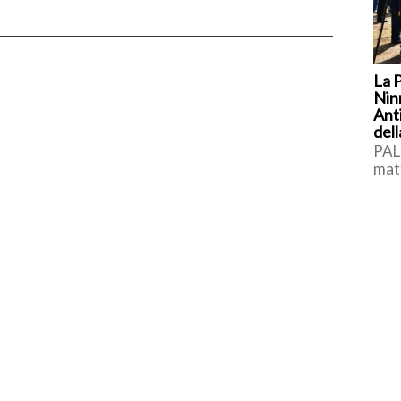
La 
Nin
Ant
dell
PAL
matt
com
aggi
Rob