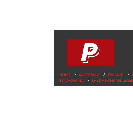
HOME
SUL TITANIC
J’ACCUSE
TERZA PAGINA
LA CITAZIONE DEL GIOR