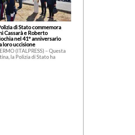
Polizia di Stato commemora
ni Cassarà e Roberto
iochia nel 41° anniversario
a loro uccisione
ERMO (ITALPRESS) – Questa
ina, la Polizia di Stato ha
memorato il vice questore
unto Ninni Cassarà e l’agente
erto […]