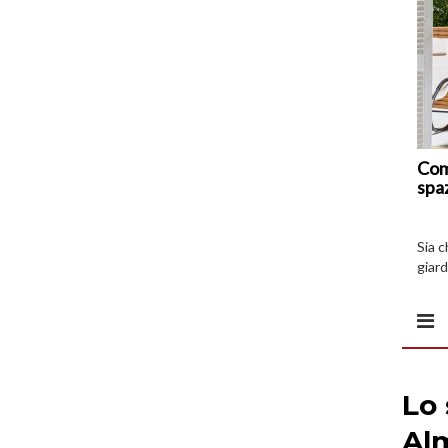
Com
spa
Sia 
giard
spazi