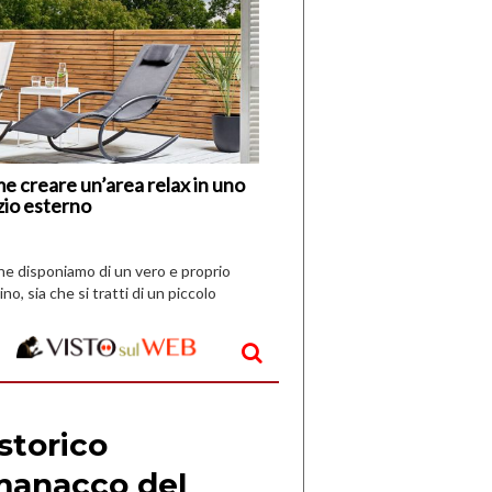
di
I
Nuovi
Vespri
e creare un’area relax in uno
zio esterno
che disponiamo di un vero e proprio
ino, sia che si tratti di un piccolo
o all’aperto, l’idea è […]