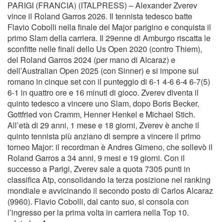
PARIGI (FRANCIA) (ITALPRESS) – Alexander Zverev
vince il Roland Garros 2026. Il tennista tedesco batte
Flavio Cobolli nella finale del Major parigino e conquista il
primo Slam della carriera. Il 29enne di Amburgo riscatta le
sconfitte nelle finali dello Us Open 2020 (contro Thiem),
del Roland Garros 2024 (per mano di Alcaraz) e
dell’Australian Open 2025 (con Sinner) e si impone sul
romano in cinque set con il punteggio di 6-1 4-6 6-4 6-7(5)
6-1 in quattro ore e 16 minuti di gioco. Zverev diventa il
quinto tedesco a vincere uno Slam, dopo Boris Becker,
Gottfried von Cramm, Henner Henkel e Michael Stich.
All’età di 29 anni, 1 mese e 18 giorni, Zverev è anche il
quinto tennista più anziano di sempre a vincere il primo
torneo Major: il recordman è Andres Gimeno, che sollevò il
Roland Garros a 34 anni, 9 mesi e 19 giorni. Con il
successo a Parigi, Zverev sale a quota 7305 punti in
classifica Atp, consolidando la terza posizione nel ranking
mondiale e avvicinando il secondo posto di Carlos Alcaraz
(9960). Flavio Cobolli, dal canto suo, si consola con
l’ingresso per la prima volta in carriera nella Top 10.