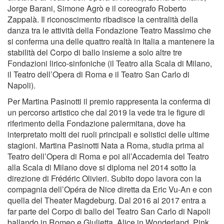
Jorge Barani, Simone Agrò e il coreografo Roberto
Zappalà. Il riconoscimento ribadisce la centralità della
danza tra le attività della Fondazione Teatro Massimo che
si conferma una delle quattro realtà in Italia a mantenere la
stabilità del Corpo di ballo insieme a solo altre tre
Fondazioni lirico-sinfoniche (il Teatro alla Scala di Milano,
il Teatro dell’Opera di Roma e il Teatro San Carlo di
Napoli).
Per Martina Pasinotti il premio rappresenta la conferma di
un percorso artistico che dal 2019 la vede tra le figure di
riferimento della Fondazione palermitana, dove ha
interpretato molti dei ruoli principali e solistici delle ultime
stagioni. Martina Pasinotti Nata a Roma, studia prima al
Teatro dell’Opera di Roma e poi all’Accademia del Teatro
alla Scala di Milano dove si diploma nel 2014 sotto la
direzione di Frédéric Olivieri. Subito dopo lavora con la
compagnia dell’Opéra de Nice diretta da Eric Vu-An e con
quella del Theater Magdeburg. Dal 2016 al 2017 entra a
far parte del Corpo di ballo del Teatro San Carlo di Napoli
ballando in Romeo e Giulietta, Alice in Wonderland, Pink