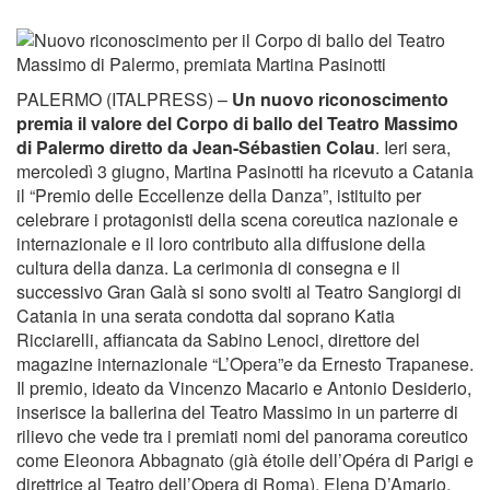
PALERMO (ITALPRESS) –
Un nuovo riconoscimento
premia il valore del Corpo di ballo del Teatro Massimo
di Palermo diretto da Jean-Sébastien Colau
. Ieri sera,
mercoledì 3 giugno, Martina Pasinotti ha ricevuto a Catania
il “Premio delle Eccellenze della Danza”, istituito per
celebrare i protagonisti della scena coreutica nazionale e
internazionale e il loro contributo alla diffusione della
cultura della danza. La cerimonia di consegna e il
successivo Gran Galà si sono svolti al Teatro Sangiorgi di
Catania in una serata condotta dal soprano Katia
Ricciarelli, affiancata da Sabino Lenoci, direttore del
magazine internazionale “L’Opera”e da Ernesto Trapanese.
Il premio, ideato da Vincenzo Macario e Antonio Desiderio,
inserisce la ballerina del Teatro Massimo in un parterre di
rilievo che vede tra i premiati nomi del panorama coreutico
come Eleonora Abbagnato (già étoile dell’Opéra di Parigi e
direttrice al Teatro dell’Opera di Roma), Elena D’Amario,