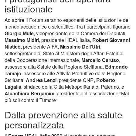
istituzionale
Ad aprire il Forum saranno esponenti delle istituzioni e del
mondo accademico e scientifico. Tra i partecipanti figurano
Giorgio Mulè
, vicepresidente della Camera dei Deputati,
Massimo Midiri
, presidente HEAL Italia,
Robert Giovanni
Nisticò
, presidente AIFA,
Massimo Dell’Utri
,
sottosegretario di Stato al Ministero degli Affari Esteri e
della Cooperazione Internazionale,
Marcello Caruso
,
assessore alla Salute della Regione Siciliana,
Edmondo
Tamajo
, assessore alle Attività Produttive della Regione
Siciliana,
Andrea Lenzi
, presidente CNR,
Roberto
Lagalla
, sindaco della Città Metropolitana di Palermo, e
Albachiara Bergamini
, presidente dell’associazione “Mai
più soli contro il Tumore”.
Dalla prevenzione alla salute
personalizzata
Il
Forum HEAL Italia 2026
si inserisce nel percorso