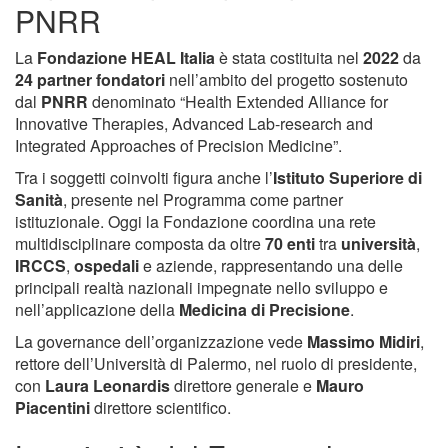
PNRR
La
Fondazione HEAL Italia
è stata costituita nel
2022
da
24 partner fondatori
nell’ambito del progetto sostenuto
dal
PNRR
denominato “Health Extended Alliance for
Innovative Therapies, Advanced Lab-research and
Integrated Approaches of Precision Medicine”.
Tra i soggetti coinvolti figura anche l’
Istituto Superiore di
Sanità
, presente nel Programma come partner
istituzionale. Oggi la Fondazione coordina una rete
multidisciplinare composta da oltre
70 enti
tra
università
,
IRCCS
,
ospedali
e aziende, rappresentando una delle
principali realtà nazionali impegnate nello sviluppo e
nell’applicazione della
Medicina di Precisione
.
La governance dell’organizzazione vede
Massimo Midiri
,
rettore dell’Università di Palermo, nel ruolo di presidente,
con
Laura Leonardis
direttore generale e
Mauro
Piacentini
direttore scientifico.