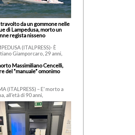
 travolto da un gommone nelle
ue di Lampedusa, morto un
nne regista nisseno
PEDUSA (ITALPRESS)- È
stiano Giamporcaro, 29 anni,
ane regista di Caltanissetta, la
morto Massimiliano Cencelli,
ima della tragedia avvenuta nel
re del “manuale” omonimo
riggio di ieri, […]
A (ITALPRESS) – E’ morto a
, all’età di 90 anni,
imiliano Cencelli, funzionario
a Democrazia Cristiana degli
 ’60. […]