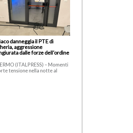
iaco danneggia il PTE di
heria, aggressione
giurata dalle forze dell’ordine
ERMO (ITALPRESS) – Momenti
orte tensione nella notte al
to Territoriale di Emergenza
E) di Bagheria, dove un uomo