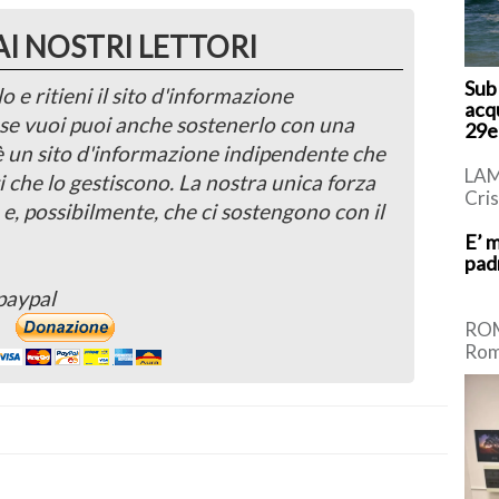
AI NOSTRI LETTORI
Sub
o e ritieni il sito d'informazione
acq
, se vuoi puoi anche sostenerlo con una
29e
 è un sito d'informazione indipendente che
LAM
i che lo gestiscono. La nostra unica forza
Cri
 e, possibilmente, che ci sostengono con il
giov
E’ 
vitt
pad
pome
paypal
ROM
Roma
Mass
dell
anni