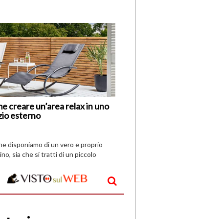
di
I
Nuovi
Vespri
e creare un’area relax in uno
zio esterno
che disponiamo di un vero e proprio
ino, sia che si tratti di un piccolo
o all’aperto, l’idea è […]