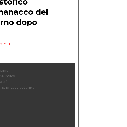
Siamo
ie Policy
atti
ge privacy settings