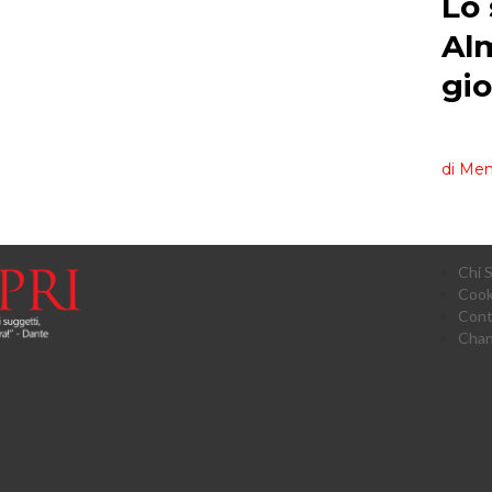
Chi 
Cook
Cont
Chan