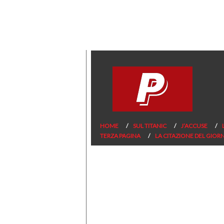
HOME
SUL TITANIC
J’ACCUSE
TERZA PAGINA
LA CITAZIONE DEL GIOR