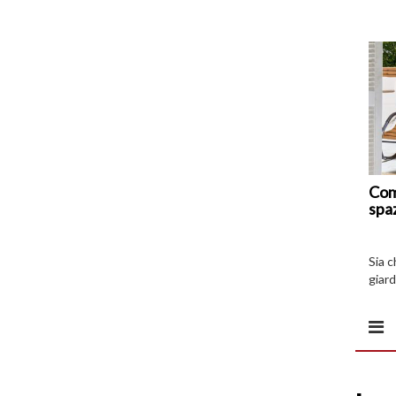
Com
spa
Sia 
giard
spazi