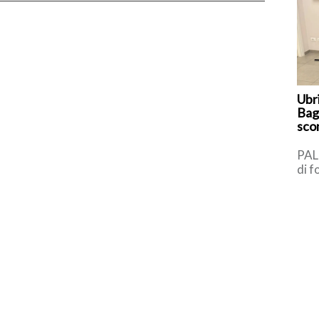
Ubr
Bag
scon
PAL
di f
Pun
(PT
[…]