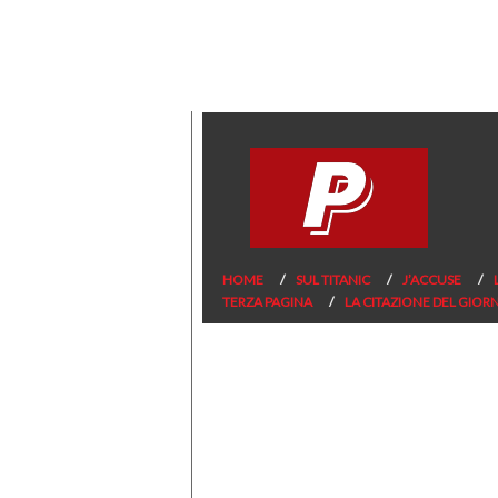
HOME
SUL TITANIC
J’ACCUSE
TERZA PAGINA
LA CITAZIONE DEL GIOR