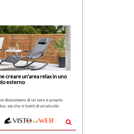
di
I
Nuovi
Vespri
e creare un’area relax in uno
zio esterno
che disponiamo di un vero e proprio
ino, sia che si tratti di un piccolo
o all’aperto, l’idea è […]