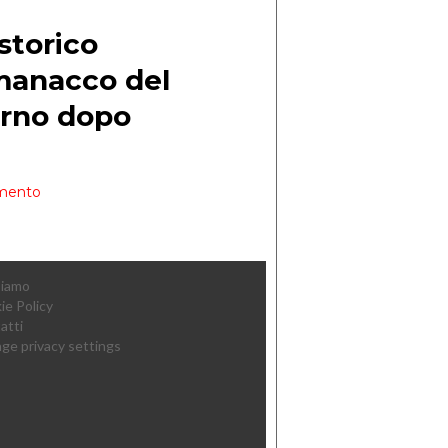
Siamo
ie Policy
atti
ge privacy settings