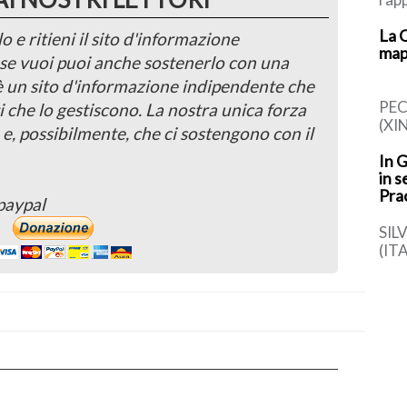
simb
La 
cont
o e ritieni il sito d'informazione
map
ital
, se vuoi puoi anche sostenerlo con una
 è un sito d'informazione indipendente che
PEC
i che lo gestiscono. La nostra unica forza
(XI
 e, possibilmente, che ci sostengono con il
di r
In 
car
in s
dell
Pra
paypal
SIL
(IT
(Apr
torn
[…]