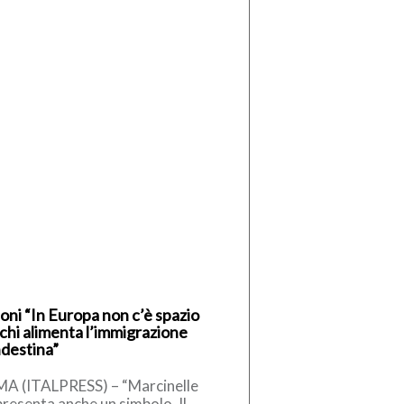
oni “In Europa non c’è spazio
 chi alimenta l’immigrazione
ndestina”
A (ITALPRESS) – “Marcinelle
resenta anche un simbolo. Il