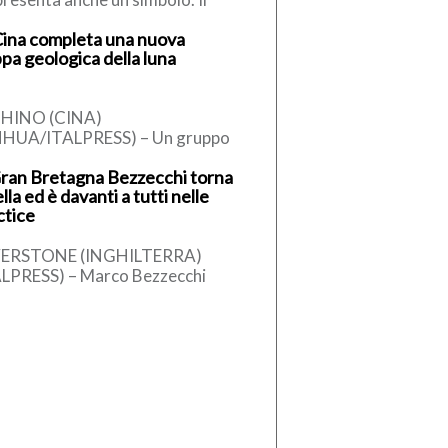
olo dello straordinario
Cina completa una nuova
ributo che decine di milioni di
pa geologica della luna
iani hanno […]
HINO (CINA)
NHUA/ITALPRESS) – Un gruppo
icerca in Cina ha completato una
Gran Bretagna Bezzecchi torna
ta geologica aggiornata
ella ed è davanti a tutti nelle
’intera Luna in scala […]
ctice
VERSTONE (INGHILTERRA)
ALPRESS) – Marco Bezzecchi
ilia) è tornato in sella ed è
ato a volare. Il pilota di Rimini