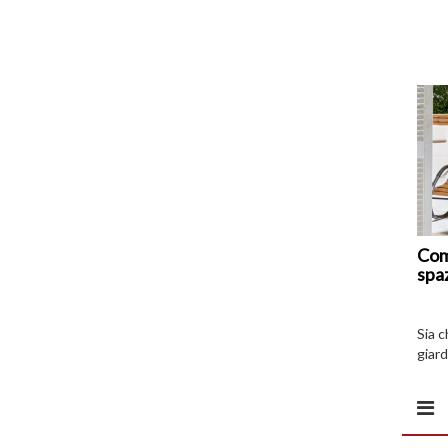
Com
spa
Sia 
giard
spazi