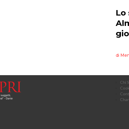
Chi 
Cook
Cont
Chan