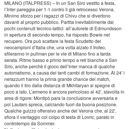
MILANO (ITALPRESS) – In un San Siro vestito a festa,
l’Inter pareggia per 1-1 contro il già retrocesso Verona.
Minimo sforzo per i ragazzi di Chivu che si divertono
davanti al proprio pubblico. Partita inevitabilmente dai
pochi contenuti tecnico-tattici: all’autorete di Edmundsson
in apertura di secondo tempo, ha risposto Bowie nel
recupero. Ora può scattare la festa Scudetto dei
neocampioni d’Italia che, una volta alzato il trofeo,
sfileranno in pullman per le vie di Milano fino a tarda
serata. Ritmo basso e primo tempo a reti bianche a San
Siro, anche perchè il gioco dell’Inter manca di qualche
automatismo, a causa dei tanti cambi di formazione. Al 24′ i
nerazzurri hanno la prima grande chance del match,
quando il tiro dalla distanza di Mkhitaryan si spegne di
poco a lato. L’armeno è ancora pericoloso al 42′, stavolta in
area di rigore: Montipò para la conclusione avversaria e
poi Lautaro spreca, calciando fuori da buona posizione.
Qualche guizzo offensivo anche del Verona che, al 22′,
sfiora il vantaggio col colpo di testa di Lovric, parato in
controtempo da Sommer.