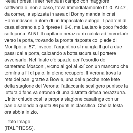
Nella ripresa l’Inter rientra in campo con maggiore
cattiveria e, non a caso, trova immediatamente l’1-0. Al 47′,
da corner, la spizzata in area di Bonny manda in crisi
Edmundsson, autore di un impacciato autogol. I padroni di
casa sfiorano a più riprese il 2-0, ma Lautaro è poco freddo
sottoporta. Al 51′ il capitano nerazzurro calcia ad incrociare
verso la porta, trovando la pronta risposta col piede di
Montipò; al 57′, invece, l’argentino si mangia il gol a due
passi dalla porta, calciando a botta sicura sul portiere
avversario. Nel finale c’è spazio per l’esordio del
canterano Mosconi, vicino al gol al 83′ con un mancino che
termina a fil di palo. In pieno recupero, il Verona trova la
rete del pari, grazie a Bowie, una delle poche note liete
della stagione del Verona: l’attaccante scaligero punisce la
lettura difensiva erronea di una distratta difesa nerazzurra.
L’Inter chiude così la propria stagione casalinga con un
pari e salendo a quota 86 punti in classifica. Che la festa
ora abbia inizio.
– foto Image –
(ITALPRESS).