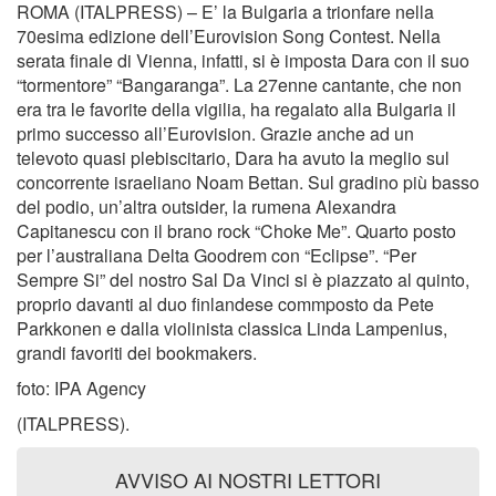
ROMA (ITALPRESS) – E’ la Bulgaria a trionfare nella
70esima edizione dell’Eurovision Song Contest. Nella
serata finale di Vienna, infatti, si è imposta Dara con il suo
“tormentore” “Bangaranga”. La 27enne cantante, che non
era tra le favorite della vigilia, ha regalato alla Bulgaria il
primo successo all’Eurovision. Grazie anche ad un
televoto quasi plebiscitario, Dara ha avuto la meglio sul
concorrente israeliano Noam Bettan. Sul gradino più basso
del podio, un’altra outsider, la rumena Alexandra
Capitanescu con il brano rock “Choke Me”. Quarto posto
per l’australiana Delta Goodrem con “Eclipse”. “Per
Sempre Si” del nostro Sal Da Vinci si è piazzato al quinto,
proprio davanti al duo finlandese commposto da Pete
Parkkonen e dalla violinista classica Linda Lampenius,
grandi favoriti dei bookmakers.
foto: IPA Agency
(ITALPRESS).
AVVISO AI NOSTRI LETTORI