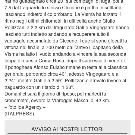
hanno guadagnato circa 23″ sui compagni di fuga, poi a
7.5 dal traguardo lo stesso Ciccone è partito in solitaria
lasciando indietro il colombiano. La Visma ha forzato il
ritmo negli ultimi chilometri, in difficoltà anche Giulio
Pellizzari, a 2.2 km dal traguardo Gall e Vingegaard hanno
lasciato tutti indietro andando a recuperare tutto il
vantaggio accumulato da Ciccone. I due si sono giocati la
vittoria nel finale, a 700 metri dall’arrivo il capitano della
Visma ha fatto il vuoto andando a vincere la sua seconda
tappa di questa Corsa Rosa, dopo il successo di venerdì.
Il portoghese Afonso Eulalio rimane in testa alla classifica
generale, perdendo circa 40″: adesso Vingegaard è a
2’24”, mentre Gall è a 2’59”. Pellizzari è arrivato invece al
traguardo con un ritardo di 1’28”.
Domani ci sarà il giorno di riposo; poi martedì la
cronometro, ovvero la Viareggio-Massa, di 42 km.
– foto Ipa Agency –
(ITALPRESS).
AVVISO AI NOSTRI LETTORI