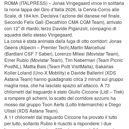
ROMA (ITALPRESS) – Jonas Vingegaard vince in solitaria
la nona tappa del Giro d’Italia 2026, la Cervia-Corno alle
Scale, di 184 km. Decisiva l’azione del danese nel finale.
Secondo Felix Gall (Decathlon CMA CGM Team), arrivato
con 12″ di ritardo; terzo Davide Piganzoli, compagno di
squadra dello stesso Vingegaard.
La corsa è stata animata dalla fuga di otto corridori: Jonas
Geens (Alpecin – Premier Tech),Martin Marcellusi
(Bardiani CSF 7 Saber), Lorenzo Milesi (Movistar Team),
Einer Rubio (Movistar Team), Tim Naberman (Team Picnic
PostNL), Mattia Bais (Team Polti VisitMalta), Sakarias
Koller Loland (Uno-X Mobility) e Davide Ballerini (XDS
Astana Team) hanno guadagnato circa 2 minuti sul gruppo
maglia rosa, che ha lasciato spazio all’attacco. A 73
chilometri dal traguardo è stato Giulio Ciccone (Lidl – Trek)
a rompere gli schemi, lo scatto del corridore azzurro ha
mosso dal gruppo Toon Aerts (Lotto Intermarchè) e Diego
Ulissi (XDS Astana Team).
A 11 chilometri dal traguardo Ciccone ha provato il tutto
per tutto, soltanto Rubio è riuscito a rispondere: i due