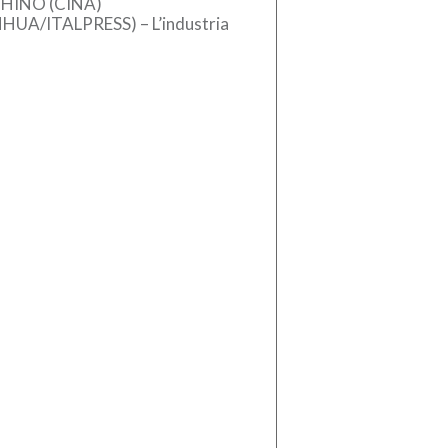
HINO (CINA)
NHUA/ITALPRESS) – L’industria
se dei macchinari ha registrato
crescita stabile nel primo
estre del 2026, sostenuta
l’aumento […]