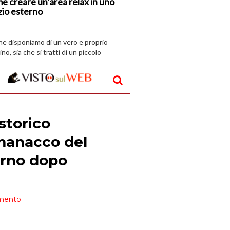
e creare un’area relax in uno
zio esterno
che disponiamo di un vero e proprio
ino, sia che si tratti di un piccolo
o all’aperto, l’idea è […]