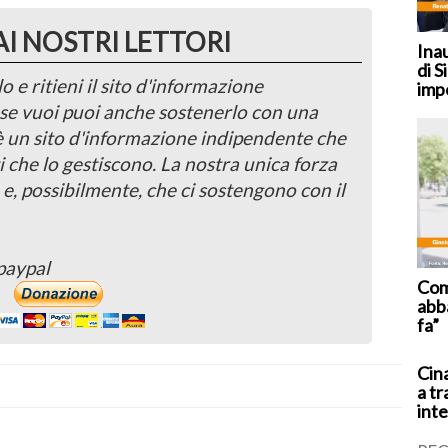
AI NOSTRI LETTORI
Ina
di S
o e ritieni il sito d'informazione
imp
, se vuoi puoi anche sostenerlo con una
 è un sito d'informazione indipendente che
i che lo gestiscono. La nostra unica forza
 e, possibilmente, che ci sostengono con il
paypal
Coma
abb
fa”
Cina
a tr
inte