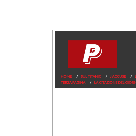
HOME
SUL TITANIC
J’ACCUSE
TERZA PAGINA
LA CITAZIONE DEL GIOR