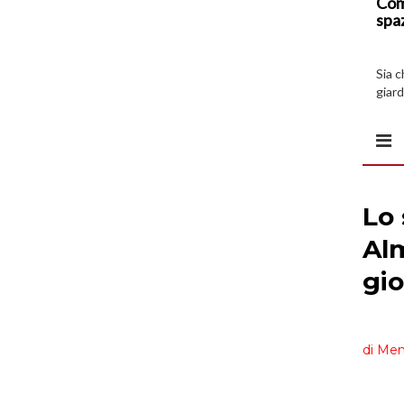
Com
spa
Sia 
giard
spazi