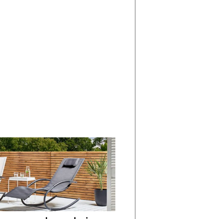
di
I
Nuovi
Vespri