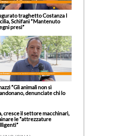
ugurato traghetto Costanza I
icilia, Schifani “Mantenuto
egni presi”
zzi “Gli animali non si
andonano, denunciate chi lo
, cresce il settore macchinari,
ainare le “attrezzature
lligenti”