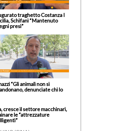
ugurato traghetto Costanza I
icilia, Schifani “Mantenuto
egni presi”
zzi “Gli animali non si
andonano, denunciate chi lo
, cresce il settore macchinari,
ainare le “attrezzature
lligenti”