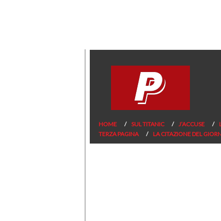
HOME
SUL TITANIC
J’ACCUSE
TERZA PAGINA
LA CITAZIONE DEL GIOR