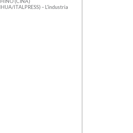
HINO (CINA)
NHUA/ITALPRESS) – L’industria
se dei macchinari ha registrato
crescita stabile nel primo
estre del 2026, sostenuta
l’aumento […]