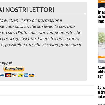
AI NOSTRI LETTORI
Ina
di S
o e ritieni il sito d'informazione
imp
, se vuoi puoi anche sostenerlo con una
 è un sito d'informazione indipendente che
i che lo gestiscono. La nostra unica forza
 e, possibilmente, che ci sostengono con il
paypal
Coma
abb
fa”
Cina
a tr
inte