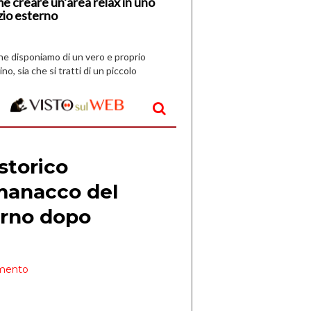
e creare un’area relax in uno
zio esterno
che disponiamo di un vero e proprio
ino, sia che si tratti di un piccolo
o all’aperto, l’idea è […]