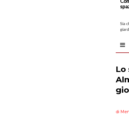
Com
spa
Sia 
giard
spazi