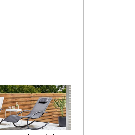
di
I
Nuovi
Vespri