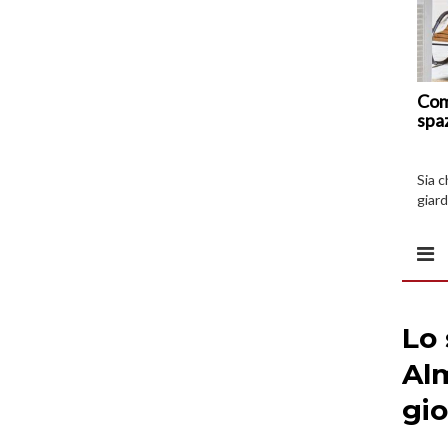
Com
spa
Sia 
giard
spazi