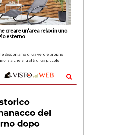
Nuovi
Vespri
e creare un’area relax in uno
zio esterno
che disponiamo di un vero e proprio
ino, sia che si tratti di un piccolo
o all’aperto, l’idea è […]