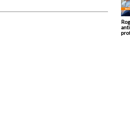
Rog
anti
prof