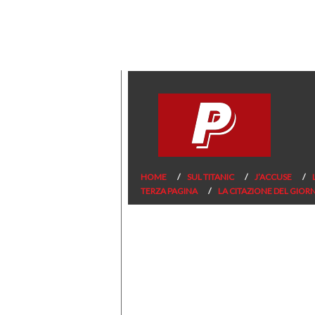
HOME
SUL TITANIC
J’ACCUSE
TERZA PAGINA
LA CITAZIONE DEL GIOR