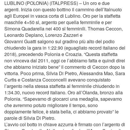
LUBLINO (POLONIA) (ITALPRESS) – Un oro e due
argenti. Inizia con questo bottino il cammino dell’Italnuoto
agli Europei in vasca corta di Lublino. Oro per la staffetta
maschile 4×50 sl, argento per quella femminile e per
Simona Quadarella nei 400 sl femminili. Thomas Ceccon,
Leonardo Deplano, Lorenzo Zazzeri e
Giovanni Guatti salgono sul gradino più alto del podio
chiudendo la gara in 1:22.90 (eguagliato record italiano del
2018), precedendo Polonia e Croazia. “Questa staffetta
non vinceva dal 2011, oggi ce l’abbiamo fatta e quindi direi
che abbiamo iniziato bene” il commento di Ceccon dopo la
vittoria. Poco prima, Silvia Di Pietro, Alessandra Mao, Sara
Curtis e Costanza Cocconcelli avevano conquistato
l’argento nella stessa staffetta al femminile chiudendo in
1:34.30, nuovo record italiano. Oro all’Olanda, bronzo alla
Polonia. “Sapevamo di giocarci una medaglia, sapevamo
che avremmo potuto migliorare il tempo, sono
doppiamente felice, è stata bella, ci abbiamo provato” le
parole di Silvia Di Pietro.
L’avvio col botto in chiave azzurra è firmato con l’argento di