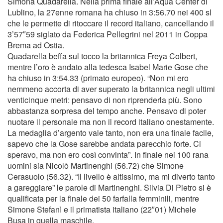
Simona Quadarella. Nella prima finale all’Aqua Center di
Lublino, la 27enne romana ha chiuso in 3:56.70 nei 400 sl
che le permette di ritoccare il record italiano, cancellando il
3’57″59 siglato da Federica Pellegrini nel 2011 in Coppa
Brema ad Ostia.
Quadarella beffa sul tocco la britannica Freya Colbert,
mentre l’oro è andato alla tedesca Isabel Marie Gose che
ha chiuso in 3:54.33 (primato europeo). “Non mi ero
nemmeno accorta di aver superato la britannica negli ultimi
venticinque metri: pensavo di non riprenderla più. Sono
abbastanza sorpresa del tempo anche. Pensavo di poter
nuotare il personale ma non il record italiano onestamente.
La medaglia d’argento vale tanto, non era una finale facile,
sapevo che la Gose sarebbe andata parecchio forte. Ci
speravo, ma non ero così convinta”. In finale nei 100 rana
uomini sia Nicolò Martinenghi (56.72) che Simone
Cerasuolo (56.32). “Il livello è altissimo, ma mi diverto tanto
a gareggiare” le parole di Martinenghi. Silvia Di Pietro si è
qualificata per la finale dei 50 farfalla femminili, mentre
Simone Stefanì e il primatista italiano (22″01) Michele
Busa in quella maschile.