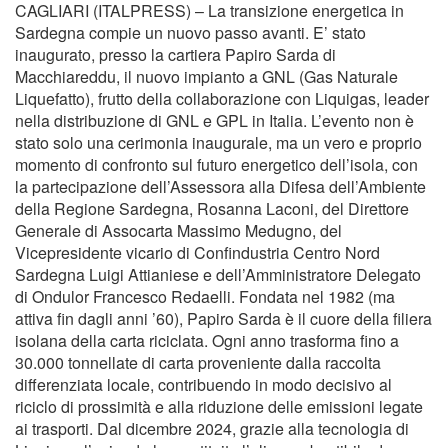
CAGLIARI (ITALPRESS) – La transizione energetica in
Sardegna compie un nuovo passo avanti. E’ stato
inaugurato, presso la cartiera Papiro Sarda di
Macchiareddu, il nuovo impianto a GNL (Gas Naturale
Liquefatto), frutto della collaborazione con Liquigas, leader
nella distribuzione di GNL e GPL in Italia. L’evento non è
stato solo una cerimonia inaugurale, ma un vero e proprio
momento di confronto sul futuro energetico dell’isola, con
la partecipazione dell’Assessora alla Difesa dell’Ambiente
della Regione Sardegna, Rosanna Laconi, del Direttore
Generale di Assocarta Massimo Medugno, del
Vicepresidente vicario di Confindustria Centro Nord
Sardegna Luigi Attianiese e dell’Amministratore Delegato
di Ondulor Francesco Redaelli. Fondata nel 1982 (ma
attiva fin dagli anni ’60), Papiro Sarda è il cuore della filiera
isolana della carta riciclata. Ogni anno trasforma fino a
30.000 tonnellate di carta proveniente dalla raccolta
differenziata locale, contribuendo in modo decisivo al
riciclo di prossimità e alla riduzione delle emissioni legate
ai trasporti. Dal dicembre 2024, grazie alla tecnologia di