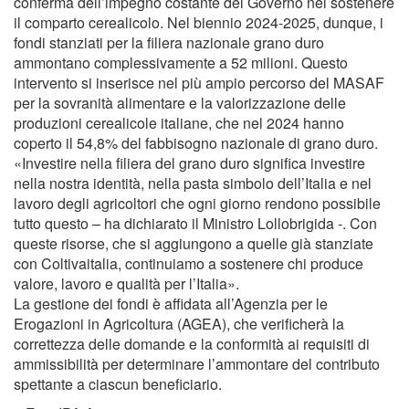
conferma dell’impegno costante del Governo nel sostenere
il comparto cerealicolo. Nel biennio 2024-2025, dunque, i
fondi stanziati per la filiera nazionale grano duro
ammontano complessivamente a 52 milioni. Questo
intervento si inserisce nel più ampio percorso del MASAF
per la sovranità alimentare e la valorizzazione delle
produzioni cerealicole italiane, che nel 2024 hanno
coperto il 54,8% del fabbisogno nazionale di grano duro.
«Investire nella filiera del grano duro significa investire
nella nostra identità, nella pasta simbolo dell’Italia e nel
lavoro degli agricoltori che ogni giorno rendono possibile
tutto questo – ha dichiarato il Ministro Lollobrigida -. Con
queste risorse, che si aggiungono a quelle già stanziate
con Coltivaitalia, continuiamo a sostenere chi produce
valore, lavoro e qualità per l’Italia».
La gestione dei fondi è affidata all’Agenzia per le
Erogazioni in Agricoltura (AGEA), che verificherà la
correttezza delle domande e la conformità ai requisiti di
ammissibilità per determinare l’ammontare del contributo
spettante a ciascun beneficiario.