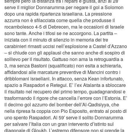
sempre però la distanza tra i reparti è giusta, anzi al 28′
serve il miglior Donnarumma per negare il gol a Solomon
dopo una rapida ripartenza israeliana. La pressione
azzurra non è sfilacciata come quella che produsse il
rocambolesco 4-5 di Debrecen, ma le occasioni di Israele
sono tante. Anche i tifosi se ne accorgono. La partita –
iniziata con il minuto di silenzio in memoria dei tre
carabinieri rimasti uccisi nell’esplosione a Castel d’Azzano
– si chiude con gli applausi che sanno anche di sospiro di
sollievo per il risultato. Gattuso non ama la retroguardia a
3, ma senza Bastoni (squalificato) non esita a schierarla,
affidandosi alle marcature preventive di Mancini contro i
dribblomani israeliani. In attacco, senza Kean infortunato,
spazio a Raspadori e Retegui. E’ l’ex Atalanta a sbloccare
il risultato nel recupero del primo tempo, guadagnandosi e
trasformando il rigore che cancella l’errore con l’Estonia. E’
il decimo gol azzurro del bomber dell’Al-Qadisiyya, che
nella ripresa fa coppia con Pio Esposito, entrato al posto di
uno spento Raspadori. Al 59′ serve il solito Donnarumma
per salvare l’Italia con un gran intervento d’istinto sul
diagonale di Gloukh. L’estremo difensore non si prende la