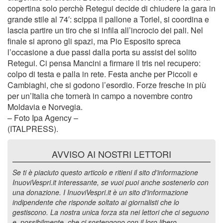
copertina solo perchè Retegui decide di chiudere la gara in
grande stile al 74′: scippa il pallone a Toriel, si coordina e
lascia partire un tiro che si infila all’incrocio dei pali. Nel
finale si aprono gli spazi, ma Pio Esposito spreca
l’occasione a due passi dalla porta su assist del solito
Retegui. Ci pensa Mancini a firmare il tris nel recupero:
colpo di testa e palla in rete. Festa anche per Piccoli e
Cambiaghi, che si godono l’esordio. Forze fresche in più
per un’Italia che tornerà in campo a novembre contro
Moldavia e Norvegia.
– Foto Ipa Agency –
(ITALPRESS).
AVVISO AI NOSTRI LETTORI
Se ti è piaciuto questo articolo e ritieni il sito d'informazione
InuoviVespri.it interessante, se vuoi puoi anche sostenerlo con
una donazione. I InuoviVespri.it è un sito d'informazione
indipendente che risponde soltato ai giornalisti che lo
gestiscono. La nostra unica forza sta nei lettori che ci seguono
e, possibilmente, che ci sostengono con il loro libero