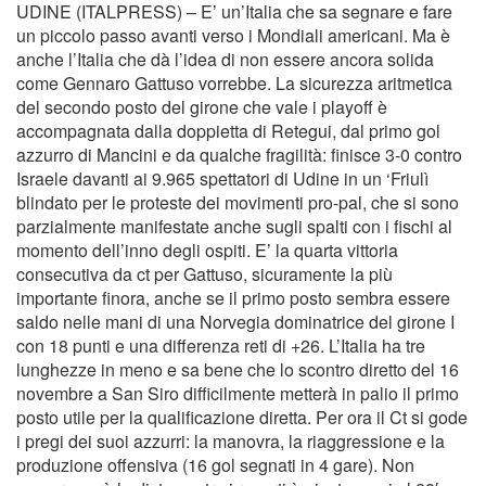
UDINE (ITALPRESS) – E’ un’Italia che sa segnare e fare
un piccolo passo avanti verso i Mondiali americani. Ma è
anche l’Italia che dà l’idea di non essere ancora solida
come Gennaro Gattuso vorrebbe. La sicurezza aritmetica
del secondo posto del girone che vale i playoff è
accompagnata dalla doppietta di Retegui, dal primo gol
azzurro di Mancini e da qualche fragilità: finisce 3-0 contro
Israele davanti ai 9.965 spettatori di Udine in un ‘Friulì
blindato per le proteste dei movimenti pro-pal, che si sono
parzialmente manifestate anche sugli spalti con i fischi al
momento dell’inno degli ospiti. E’ la quarta vittoria
consecutiva da ct per Gattuso, sicuramente la più
importante finora, anche se il primo posto sembra essere
saldo nelle mani di una Norvegia dominatrice del girone I
con 18 punti e una differenza reti di +26. L’Italia ha tre
lunghezze in meno e sa bene che lo scontro diretto del 16
novembre a San Siro difficilmente metterà in palio il primo
posto utile per la qualificazione diretta. Per ora il Ct si gode
i pregi dei suoi azzurri: la manovra, la riaggressione e la
produzione offensiva (16 gol segnati in 4 gare). Non