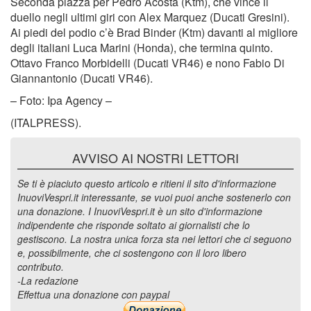
Seconda piazza per Pedro Acosta (Ktm), che vince il
duello negli ultimi giri con Alex Marquez (Ducati Gresini).
Ai piedi del podio c’è Brad Binder (Ktm) davanti al migliore
degli italiani Luca Marini (Honda), che termina quinto.
Ottavo Franco Morbidelli (Ducati VR46) e nono Fabio Di
Giannantonio (Ducati VR46).
– Foto: Ipa Agency –
(ITALPRESS).
AVVISO AI NOSTRI LETTORI
Se ti è piaciuto questo articolo e ritieni il sito d'informazione
InuoviVespri.it interessante, se vuoi puoi anche sostenerlo con
una donazione. I InuoviVespri.it è un sito d'informazione
indipendente che risponde soltato ai giornalisti che lo
gestiscono. La nostra unica forza sta nei lettori che ci seguono
e, possibilmente, che ci sostengono con il loro libero
contributo.
-La redazione
Effettua una donazione con paypal