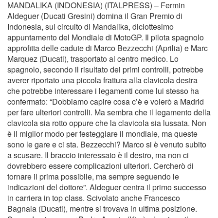
MANDALIKA (INDONESIA) (ITALPRESS) – Fermin
Aldeguer (Ducati Gresini) domina il Gran Premio di
Indonesia, sul circuito di Mandalika, diciottesimo
appuntamento del Mondiale di MotoGP. Il pilota spagnolo
approfitta delle cadute di Marco Bezzecchi (Aprilia) e Marc
Marquez (Ducati), trasportato al centro medico. Lo
spagnolo, secondo il risultato dei primi controlli, potrebbe
averer riportato una piccola frattura alla clavicola destra
che potrebbe interessare i legamenti come lui stesso ha
confermato: “Dobbiamo capire cosa c’è e volerò a Madrid
per fare ulteriori controlli. Ma sembra che il legamento della
clavicola sia rotto oppure che la clavicola sia lussata. Non
è il miglior modo per festeggiare il mondiale, ma queste
sono le gare e ci sta. Bezzecchi? Marco si è venuto subito
a scusare. Il braccio interessato è il destro, ma non ci
dovrebbero essere complicazioni ulteriori. Cercherò di
tornare il prima possibile, ma sempre seguendo le
indicazioni del dottore”. Aldeguer centra il primo successo
in carriera in top class. Scivolato anche Francesco
Bagnaia (Ducati), mentre si trovava in ultima posizione.