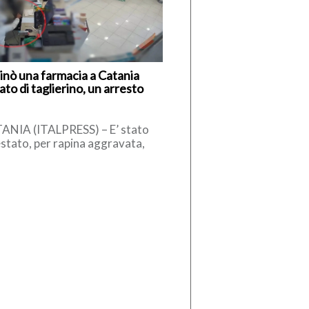
inò una farmacia a Catania
to di taglierino, un arresto
ANIA (ITALPRESS) – E’ stato
stato, per rapina aggravata,
mo che, il 26 aprile scorso,
interno di una farmacia di […]