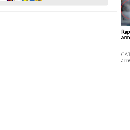
Rap
arma
CAT
arre
l’uo
all’