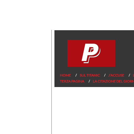
HOME
SUL TITANIC
J’ACCUSE
TERZA PAGINA
LA CITAZIONE DEL GIOR