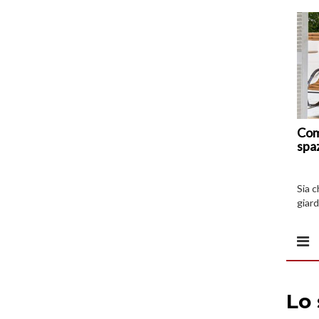
Com
spa
Sia 
giard
spazi