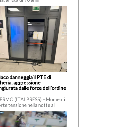
imiliano Cencelli, funzionario
a Democrazia Cristiana degli
 ’60. […]
iaco danneggia il PTE di
heria, aggressione
giurata dalle forze dell’ordine
ERMO (ITALPRESS) – Momenti
orte tensione nella notte al
to Territoriale di Emergenza
E) di Bagheria, dove un uomo