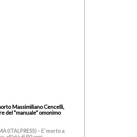
morto Massimiliano Cencelli,
re del “manuale” omonimo
A (ITALPRESS) – E’ morto a
, all’età di 90 anni,