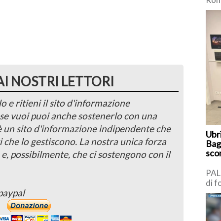
Mass
dell
anni
AI NOSTRI LETTORI
o e ritieni il sito d'informazione
, se vuoi puoi anche sostenerlo con una
 è un sito d'informazione indipendente che
Ubr
i che lo gestiscono. La nostra unica forza
Bag
scon
 e, possibilmente, che ci sostengono con il
PAL
di f
paypal
Pun
(PT
[…]