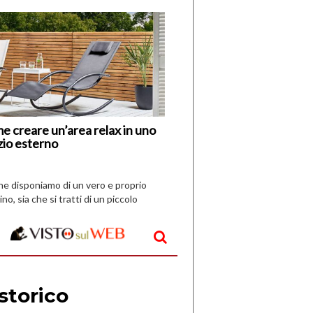
di
I
Nuovi
Vespri
e creare un’area relax in uno
zio esterno
che disponiamo di un vero e proprio
ino, sia che si tratti di un piccolo
o all’aperto, l’idea è […]