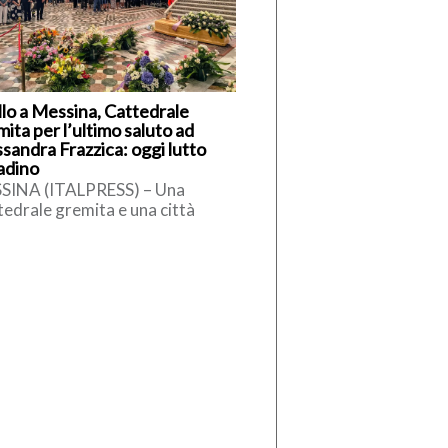
llo a Messina, Cattedrale
ita per l’ultimo saluto ad
sandra Frazzica: oggi lutto
tadino
SINA (ITALPRESS) – Una
edrale gremita e una città
olta nel silenzio hanno
ompagnato l’ultimo saluto ad
sandra Frazzica, la […]