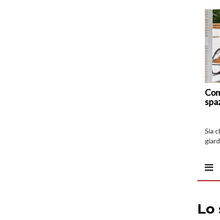
Com
spa
Sia 
giard
spazi