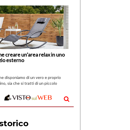
di
I
Nuovi
Vespri
e creare un’area relax in uno
zio esterno
che disponiamo di un vero e proprio
ino, sia che si tratti di un piccolo
o all’aperto, l’idea è […]