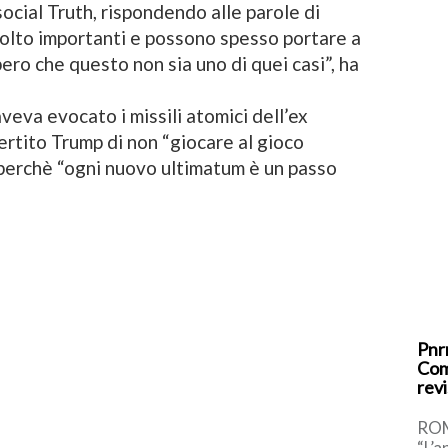
social Truth, rispondendo alle parole di
lto importanti e possono spesso portare a
ro che questo non sia uno di quei casi”, ha
eva evocato i missili atomici dell’ex
rtito Trump di non “giocare al gioco
, perchè “ogni nuovo ultimatum è un passo
Pnrr
Com
revi
ROM
“L’a