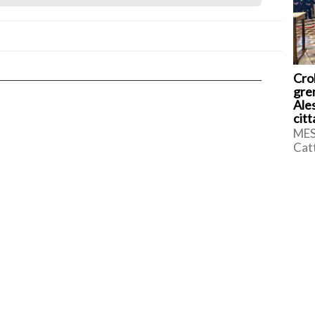
Cro
grem
Ales
cit
MES
Catt
racc
acc
Ales