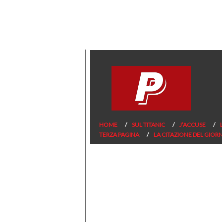
HOME
SUL TITANIC
J’ACCUSE
TERZA PAGINA
LA CITAZIONE DEL GIOR