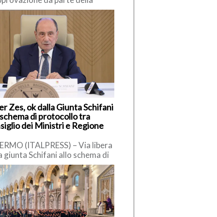
missione europea della
posta di revisione del PNRR
sente al Governo di rafforzare
r Zes, ok dalla Giunta Schifani
 schema di protocollo tra
iglio dei Ministri e Regione
ERMO (ITALPRESS) – Via libera
a giunta Schifani allo schema di
ocollo tra la Regione Siciliana e
residenza del […]