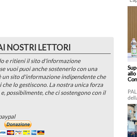
Com
pro
con
[…]
AI NOSTRI LETTORI
o e ritieni il sito d'informazione
Supe
, se vuoi puoi anche sostenerlo con una
allo
 è un sito d'informazione indipendente che
Cons
i che lo gestiscono. La nostra unica forza
PAL
 e, possibilmente, che ci sostengono con il
dell
prot
la p
paypal