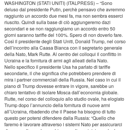
WASHINGTON (STATI UNITI) (ITALPRESS) – “Sono
deluso dal presidente Putin, perchè pensavo che avremmo
raggiunto un accordo due mesi fa, ma non sembra esserci
riuscito. Quindi sulla base di ciò aggiungeremo dazi
secondari e se non raggiungiamo un accordo entro 50
giorni saranno tariffe del 100%. Spero di non doverlo fare.
Così il presidente degli Stati Uniti, Donald Trump, nel corso
dell’incontro alla Caasa Bianca con il segretario generale
della Nato, Mark Rutte. Al centro dei colloqui il conflitto in
Ucraina e la fornitura di armi agli alleati della Nato.
Nello specifico il presidente Usa ha parlato di tariffe
secondarie, il che significa che potrebbero prendere di
mira i partner commerciali della Russia. Nel caso in cui il
piano di Trump dovesse entrare in vigore, sarebbe un
chiaro tentativo di isolare Mosca dall’economia globale.
Rutte, nel corso del colloquio allo studio ovale, ha elogiato
Trump dopo l’annuncio della fornitura di nuove armi
all’Ucraina, ribadendo che il Paese ha bisogno di tutto
questo per potersi difendere dalla Russia: “Quello che
faremo è lavorare attraverso i sistemi Nato per assicurarci