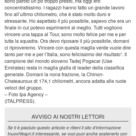
sono partito un pò troppo presto, ma oggi ero
concentratissimo. I ragazzi hanno fatto un grande lavoro
fino all’ultimo chilometro, che è stato molto duro e
stressante. Ho aspettato il più possibile, sapevo che era un
finale in cui potevo esprimermi al meglio. Tutti vogliono
vincere una tappa al Tour, sono molto felice per me e per
tutta la squadra. Ora devo riposare il più possibile, domani
ci riproveremo. Vincere con questa maglia verde vuole dire
tanto per me e per l’Italia, sono felicissimo del risultato”. Il
campione del mondo sloveno Tadej Pogacar (Uae
Emirates) resta in maglia gialla di leader della classifica
generale. Domani la nona frazione, la Chinon-
Chateauroux di 174,1 chilometri, ancora adatta alle ruote
veloci del gruppo.
– Foto Ipa Agency –
(ITALPRESS).
AVVISO AI NOSTRI LETTORI
Se ti è piaciuto questo articolo e ritieni il sito d'informazione
InuoviVespri.it interessante, se vuoi puoi anche sostenerlo con