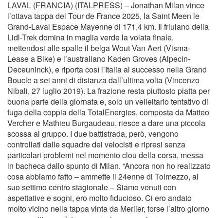
LAVAL (FRANCIA) (ITALPRESS) – Jonathan Milan vince
l’ottava tappa del Tour de France 2025, la Saint Meen le
Grand-Laval Espace Mayenne di 171,4 km. Il friulano della
Lidl-Trek domina in maglia verde la volata finale,
mettendosi alle spalle il belga Wout Van Aert (Visma-
Lease a Bike) e l’australiano Kaden Groves (Alpecin-
Deceuninck), e riporta così l’Italia al successo nella Grand
Boucle a sei anni di distanza dall’ultima volta (Vincenzo
Nibali, 27 luglio 2019). La frazione resta piuttosto piatta per
buona parte della giornata e, solo un velleitario tentativo di
fuga della coppia della TotalEnergies, composta da Matteo
Vercher e Mathieu Burgaudeau, riesce a dare una piccola
scossa al gruppo. I due battistrada, però, vengono
controllati dalle squadre dei velocisti e ripresi senza
particolari problemi nel momento clou della corsa, messa
in bacheca dallo spunto di Milan. “Ancora non ho realizzato
cosa abbiamo fatto – ammette il 24enne di Tolmezzo, al
suo settimo centro stagionale – Siamo venuti con
aspettative e sogni, ero molto fiducioso. Ci ero andato
molto vicino nella tappa vinta da Merlier, forse l’altro giorno