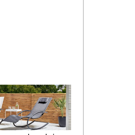
di
I
Nuovi
Vespri