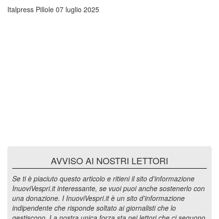
Italpress Pillole
07 luglio 2025
AVVISO AI NOSTRI LETTORI
Se ti è piaciuto questo articolo e ritieni il sito d'informazione
InuoviVespri.it interessante, se vuoi puoi anche sostenerlo con
una donazione. I InuoviVespri.it è un sito d'informazione
indipendente che risponde soltato ai giornalisti che lo
gestiscono. La nostra unica forza sta nei lettori che ci seguono