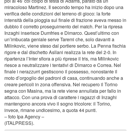
poi al 46′ col colpo di testa di Adams, parato da un
miracoloso Martinez. Il secondo tempo ha inizio dopo una
verifica delle condizioni del terreno di gioco: la forte
intensità della pioggia sul finale di frazione aveva messo in
dubbio il corretto proseguimento del match. Per la ripresa
Inzaghi inserisce Dumfries e Dimarco. Quest’ultimo con
un’imbucata geniale serve Taremi che, solo davanti a
Milinkovic, viene steso dal portiere serbo. La Penna fischia
rigore e dal dischetto Asllani realizza la rete del 2-0. In
ripartenza l’Inter sfiora a più riprese il tris, ma Milinkovic
riesce a neutralizzare i tentativi di Dimarco e Correa. Nel
finale i nerazzurri gestiscono il possesso, nonostante il
moto d’orgoglio dei padroni di casa, continuando anche a
creare pericoli in zona offensiva. Nel recupero il Torino
segna con Masina, ma la rete viene annullata per fallo in
attacco. Con una prova di carattere i ragazzi di Inzaghi
mantengono ancora vivo il sogno tricolore: il Torino,
invece, rimane undicesimo, a quota 44 punti.
– foto Ipa Agency –
(ITALPRESS).