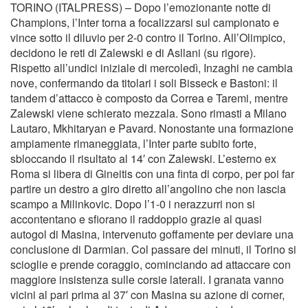
TORINO (ITALPRESS) – Dopo l’emozionante notte di
Champions, l’Inter torna a focalizzarsi sul campionato e
vince sotto il diluvio per 2-0 contro il Torino. All’Olimpico,
decidono le reti di Zalewski e di Asllani (su rigore).
Rispetto all’undici iniziale di mercoledì, Inzaghi ne cambia
nove, confermando da titolari i soli Bisseck e Bastoni: il
tandem d’attacco è composto da Correa e Taremi, mentre
Zalewski viene schierato mezzala. Sono rimasti a Milano
Lautaro, Mkhitaryan e Pavard. Nonostante una formazione
ampiamente rimaneggiata, l’Inter parte subito forte,
sbloccando il risultato al 14′ con Zalewski. L’esterno ex
Roma si libera di Gineitis con una finta di corpo, per poi far
partire un destro a giro diretto all’angolino che non lascia
scampo a Milinkovic. Dopo l’1-0 i nerazzurri non si
accontentano e sfiorano il raddoppio grazie al quasi
autogol di Masina, intervenuto goffamente per deviare una
conclusione di Darmian. Col passare dei minuti, il Torino si
scioglie e prende coraggio, cominciando ad attaccare con
maggiore insistenza sulle corsie laterali. I granata vanno
vicini al pari prima al 37′ con Masina su azione di corner,