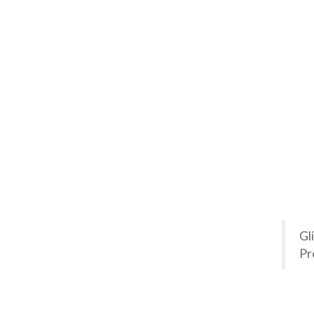
Gl
Pr