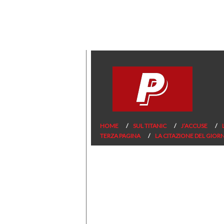
HOME
SUL TITANIC
J’ACCUSE
TERZA PAGINA
LA CITAZIONE DEL GIOR