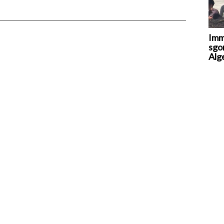
Imm
sgo
Alge