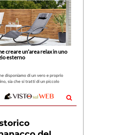
di
I
Nuovi
Vespri
e creare un’area relax in uno
zio esterno
che disponiamo di un vero e proprio
ino, sia che si tratti di un piccolo
o all’aperto, l’idea è […]