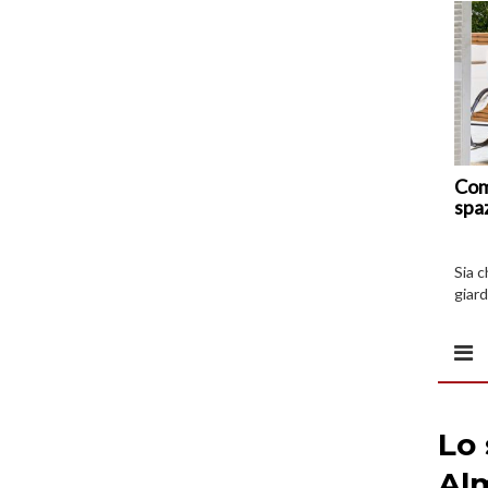
Com
spa
Sia 
giard
spazi