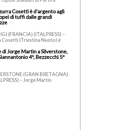
ter a prendersi il primo derby
zurra Cosetti è d’argento agli
alia della stagione.
pei di tuffi dalle grandi
’amichevole australiana […]
ezze
IGI (FRANCIA) (ITALPRESS) –
a Cosetti (Triestina Nuoto) è
glia d’argento nei tuffi dalle
 di Jorge Martin a Silverstone,
di altezze femminili agli
Giannantonio 4°, Bezzecchi 5°
pei di […]
VERSTONE (GRAN BRETAGNA)
ALPRESS) – Jorge Martin
ilia) in pole position nel Gran
mio di Gran Bretagna,
icesimo appuntamento del […]