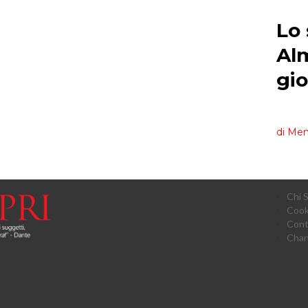
Chi 
Cook
Cont
Chan