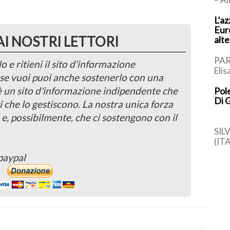
l’In
L’az
d’It
Euro
Nell
AI NOSTRI LETTORI
alt
PAR
o e ritieni il sito d'informazione
Elis
, se vuoi puoi anche sostenerlo con una
meda
 è un sito d'informazione indipendente che
Pole
gran
Di 
Euro
i che lo gestiscono. La nostra unica forza
 e, possibilmente, che ci sostengono con il
SIL
(IT
(Apr
paypal
Pre
dod