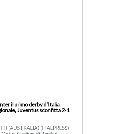
Inter il primo derby d’Italia
gionale, Juventus sconfitta 2-1
TH (AUSTRALIA) (ITALPRESS)
l’Optus Stadium di Perth è