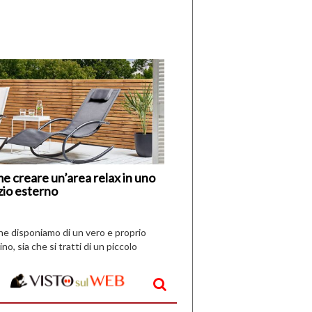
di
I
Nuovi
Vespri
e creare un’area relax in uno
zio esterno
che disponiamo di un vero e proprio
ino, sia che si tratti di un piccolo
o all’aperto, l’idea è […]