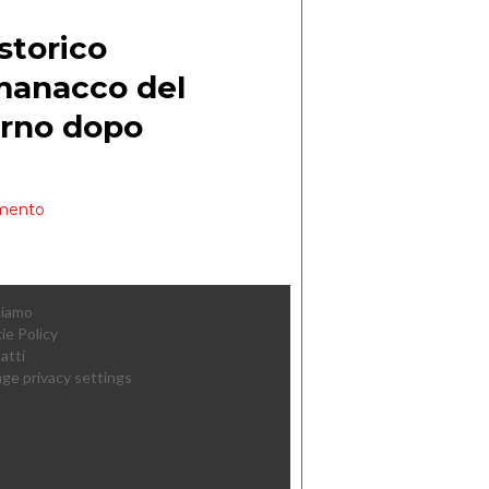
Siamo
ie Policy
atti
ge privacy settings