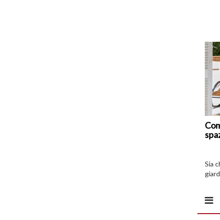
Com
spa
Sia 
giard
spazi