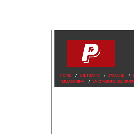
HOME
SUL TITANIC
J’ACCUSE
TERZA PAGINA
LA CITAZIONE DEL GIOR