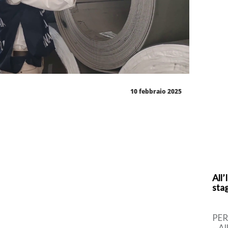
10 febbraio 2025
All’
sta
PER
– Al