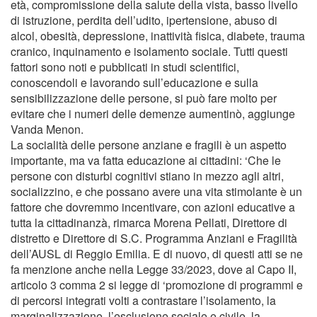
età, compromissione della salute della vista, basso livello
di istruzione, perdita dell’udito, ipertensione, abuso di
alcol, obesità, depressione, inattività fisica, diabete, trauma
cranico, inquinamento e isolamento sociale. Tutti questi
fattori sono noti e pubblicati in studi scientifici,
conoscendoli e lavorando sull’educazione e sulla
sensibilizzazione delle persone, si può fare molto per
evitare che i numeri delle demenze aumentinò, aggiunge
Vanda Menon.
La socialità delle persone anziane e fragili è un aspetto
importante, ma va fatta educazione ai cittadini: ‘Che le
persone con disturbi cognitivi stiano in mezzo agli altri,
socializzino, e che possano avere una vita stimolante è un
fattore che dovremmo incentivare, con azioni educative a
tutta la cittadinanzà, rimarca Morena Pellati, Direttore di
distretto e Direttore di S.C. Programma Anziani e Fragilità
dell’AUSL di Reggio Emilia. E di nuovo, di questi atti se ne
fa menzione anche nella Legge 33/2023, dove al Capo II,
articolo 3 comma 2 si legge di ‘promozione di programmi e
di percorsi integrati volti a contrastare l’isolamento, la
marginalizzazione, l’esclusione sociale e civile, la