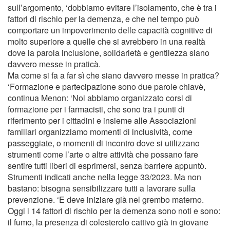
sull’argomento, ‘dobbiamo evitare l’isolamento, che è tra i
fattori di rischio per la demenza, e che nel tempo può
comportare un impoverimento delle capacità cognitive di
molto superiore a quelle che si avrebbero in una realtà
dove la parola inclusione, solidarietà e gentilezza siano
davvero messe in praticà.
Ma come si fa a far sì che siano davvero messe in pratica?
‘Formazione e partecipazione sono due parole chiavè,
continua Menon: ‘Noi abbiamo organizzato corsi di
formazione per i farmacisti, che sono tra i punti di
riferimento per i cittadini e insieme alle Associazioni
familiari organizziamo momenti di inclusività, come
passeggiate, o momenti di incontro dove si utilizzano
strumenti come l’arte o altre attività che possano fare
sentire tutti liberi di esprimersi, senza barriere appuntò.
Strumenti indicati anche nella legge 33/2023. Ma non
bastano: bisogna sensibilizzare tutti a lavorare sulla
prevenzione. ‘E deve iniziare già nel grembo materno.
Oggi i 14 fattori di rischio per la demenza sono noti e sono:
il fumo, la presenza di colesterolo cattivo già in giovane