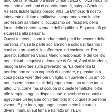
autonomia, e iniziano a esserci mancanza di forza fisica, di
equilibrio o problemi di coordinamentò, spiega Gianluca
Valestri, fisioterapista presso Villa Le Mimose: ‘Il nostro
intervento è di tipo riabilitativo, cooperando con le altre
professioni sanitarie, ci occupiamo del recupero della
forza, della coordinazione e dell’equilibrio. E questo dà più
sicurezza alla personà.
Questi interventi sono fondamentali per il benessere della
persona, ma se la parte sociale non è solida si faranno i
conti con pregiudizi, insofferenza, ed esclusione. Per
questo, sottolinea Vanda Menon, responsabile del Centro
per i disturbi cognitivi e demenze di Carpi, Ausl di Modena,
bisogna lavorare sulla prevenzione. ‘La demenza fa
perdere non solo la capacità di ricordare, e pensiamo a
cosa possa voler dire per un figlio, un parente o un amico
non essere riconosciuti dal proprio caro, ma anche tanto
altro. Chi, come me, si occupa di queste tematiche, oltre
alle terapie a oggi a disposizione, dovrebbe occuparsi di
agevolare un legame con il territorio in cui queste persone
vivonò. E per farlo, aggiunge l’esperta che ha curato
diversi manuali sul tema e ha fatto un TEDx