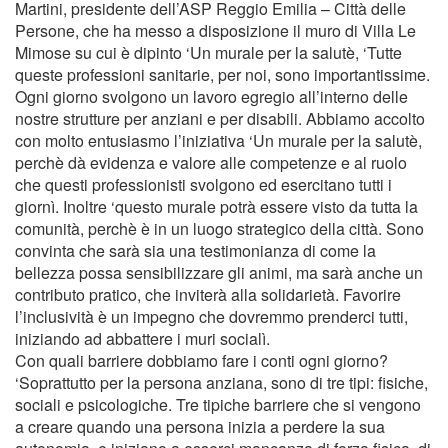
Martini, presidente dell’ASP Reggio Emilia – Città delle
Persone, che ha messo a disposizione il muro di Villa Le
Mimose su cui è dipinto ‘Un murale per la salutè, ‘Tutte
queste professioni sanitarie, per noi, sono importantissime.
Ogni giorno svolgono un lavoro egregio all’interno delle
nostre strutture per anziani e per disabili. Abbiamo accolto
con molto entusiasmo l’iniziativa ‘Un murale per la salutè,
perchè dà evidenza e valore alle competenze e al ruolo
che questi professionisti svolgono ed esercitano tutti i
giornì. Inoltre ‘questo murale potrà essere visto da tutta la
comunità, perchè è in un luogo strategico della città. Sono
convinta che sarà sia una testimonianza di come la
bellezza possa sensibilizzare gli animi, ma sarà anche un
contributo pratico, che inviterà alla solidarietà. Favorire
l’inclusività è un impegno che dovremmo prenderci tutti,
iniziando ad abbattere i muri socialì.
Con quali barriere dobbiamo fare i conti ogni giorno?
‘Soprattutto per la persona anziana, sono di tre tipi: fisiche,
sociali e psicologiche. Tre tipiche barriere che si vengono
a creare quando una persona inizia a perdere la sua