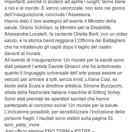
importanti, perchè ci aiutano ad aprire i luoghi: fanno bene
a noi e al mondo. E vanno valorizzate, non solo nel giorno
dell’inaugurazionè, conclude l’Assessora.
Hanno dato il loro sostegno all’evento il Ministro della
salute, Orazio Schillaci, la Ministro per la Disabilità,
Alessandra Locatelli, la cantante Orietta Berti, con un video
saluto, e la storica band reggiana L’Officina del Battagliero
che ha intrattenuto gli ospiti dopo il taglio del nastro
davanti al murale.
All’evento di inaugurazione ‘Un murale per la salutè sono
stati presenti l’artista Davide Ghiacci che ha sottolineato
quanto il linguaggio universale dell’arte possa essere un
veicolo per arrivare a tutti, senza limiti; Liliana Cosi, ex
ètoile della Scala e direttrice artistica; Simone Burzacchi,
atleta della Nazionale italiana maschile di Sitting Volley.
Sono stati premiati tre operatori sanitari che hanno
partecipato al concorso social ‘Un murale per la salute.
L’inclusione possibilè, per sensibilizzare l’inclusione delle
persone fragili. I risultati sono visibili sulla pagina IG
tsrm_pstrp_more.
-foto ufficio stampa FNO TSRM e PSTRP –