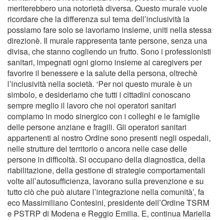
meriterebbero una notorietà diversa. Questo murale vuole
ricordare che la differenza sul tema dell’inclusività la
possiamo fare solo se lavoriamo insieme, uniti nella stessa
direzionè. Il murale rappresenta tante persone, senza una
divisa, che stanno cogliendo un frutto. Sono i professionisti
sanitari, impegnati ogni giorno insieme ai caregivers per
favorire il benessere e la salute della persona, oltrechè
l’inclusività nella società. ‘Per noi questo murale è un
simbolo, e desideriamo che tutti i cittadini conoscano
sempre meglio il lavoro che noi operatori sanitari
compiamo in modo sinergico con i colleghi e le famiglie
delle persone anziane e fragili. Gli operatori sanitari
appartenenti al nostro Ordine sono presenti negli ospedali,
nelle strutture del territorio o ancora nelle case delle
persone in difficoltà. Si occupano della diagnostica, della
riabilitazione, della gestione di strategie comportamentali
volte all’autosufficienza, lavorano sulla prevenzione e su
tutto ciò che può aiutare l’integrazione nella comunità’, fa
eco Massimiliano Contesini, presidente dell’Ordine TSRM
e PSTRP di Modena e Reggio Emilia. E, continua Mariella