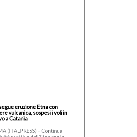
segue eruzione Etna con
re vulcanica, sospesi i voli in
vo a Catania
A (ITALPRESS) – Continua
tività eruttiva dell’Etna con la