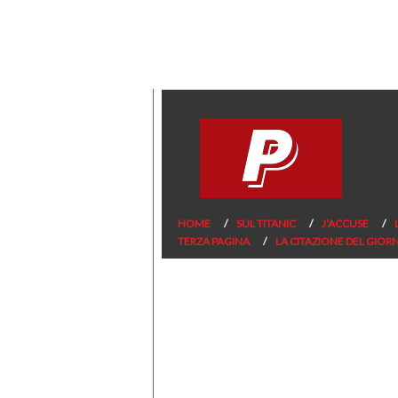
HOME
SUL TITANIC
J’ACCUSE
TERZA PAGINA
LA CITAZIONE DEL GIOR