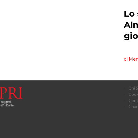
Chi 
Cook
Cont
Chan