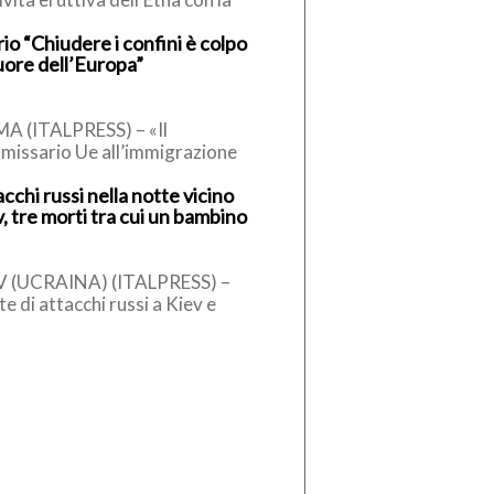
testuale emissione di cenere
io “Chiudere i confini è colpo
anica in atmosfera. L’Istituto
uore dell’Europa”
onale di Geofisica […]
A (ITALPRESS) – «Il
missario Ue all’immigrazione
nner, un conservatore, ha detto
cchi russi nella notte vicino
la sospensione dell’accordo di
, tre morti tra cui un bambino
engen, può essere […]
V (UCRAINA) (ITALPRESS) –
e di attacchi russi a Kiev e
orni. Il bilancio è di tre persone
e, tra […]