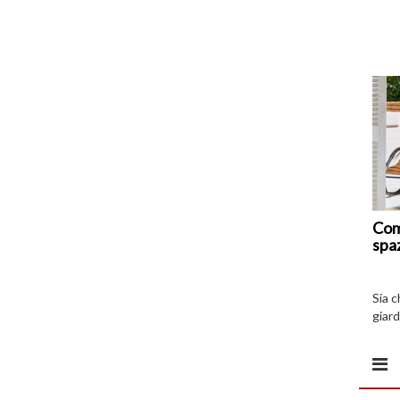
Com
spa
Sia 
giard
spazi