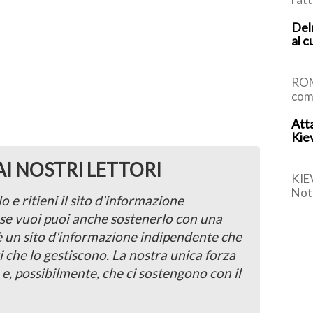
con
Delr
vulc
al c
Nazi
ROM
com
Bru
Atta
che 
Kiev
Sch
AI NOSTRI LETTORI
KIE
Nott
o e ritieni il sito d'informazione
dint
, se vuoi puoi anche sostenerlo con una
mort
 è un sito d'informazione indipendente che
i che lo gestiscono. La nostra unica forza
 e, possibilmente, che ci sostengono con il