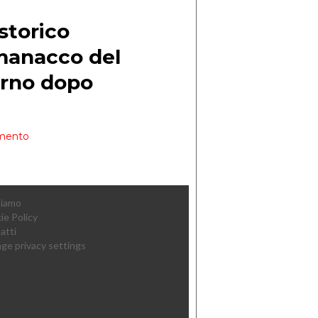
Siamo
ie Policy
atti
ge privacy settings