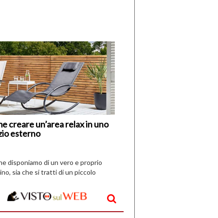
di
I
Nuovi
Vespri
e creare un’area relax in uno
zio esterno
che disponiamo di un vero e proprio
ino, sia che si tratti di un piccolo
o all’aperto, l’idea è […]