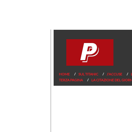
HOME
SUL TITANIC
J’ACCUSE
TERZA PAGINA
LA CITAZIONE DEL GIOR