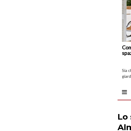
Com
spa
Sia 
giard
spazi