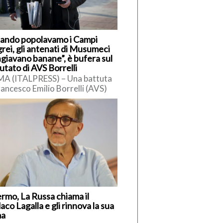
ando popolavamo i Campi
rei, gli antenati di Musumeci
giavano banane”, è bufera sul
utato di AVS Borrelli
A (ITALPRESS) – Una battuta
rancesco Emilio Borrelli (AVS)
siciliani ha innescato polemiche.
ervistato da Radio Cusano,
elli […]
ermo, La Russa chiama il
aco Lagalla e gli rinnova la sua
ma