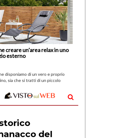
di
I
Nuovi
Vespri
e creare un’area relax in uno
zio esterno
che disponiamo di un vero e proprio
ino, sia che si tratti di un piccolo
o all’aperto, l’idea è […]