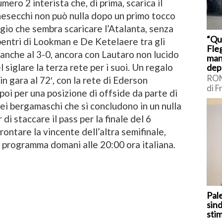
umero 2 interista che, di prima, scarica il
esecchi non può nulla dopo un primo tocco
gio che sembra scaricare l’Atalanta, senza
“Qu
bentri di Lookman e De Ketelaere tra gli
Fleg
a anche al 3-0, ancora con Lautaro non lucido
man
 siglare la terza rete per i suoi. Un regalo
dep
ROM
in gara al 72′, con la rete di Ederson
di F
poi per una posizione di offside da parte di
sui 
ei bergamaschi che si concludono in un nulla
Int
Borr
di staccare il pass per la finale del 6
rontare la vincente dell’altra semifinale,
n programma domani alle 20:00 ora italiana.
Pal
sind
sti