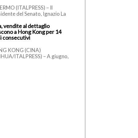
ERMO (ITALPRESS) – Il
idente del Senato, Ignazio La
sa, secondo quanto apprende
, vendite al dettaglio
alpress, ha telefonato al sindaco
scono a Hong Kong per 14
alermo, […]
i consecutivi
NG KONG (CINA)
NHUA/ITALPRESS) – A giugno,
tima provvisoria del valore
lessivo delle vendite al
taglio di Hong Kong […]