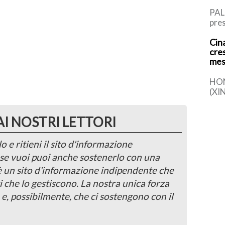
PAL
pres
Rus
Cina
l’It
cre
di P
mes
HO
(XI
la s
comp
AI NOSTRI LETTORI
det
o e ritieni il sito d'informazione
, se vuoi puoi anche sostenerlo con una
 è un sito d'informazione indipendente che
i che lo gestiscono. La nostra unica forza
 e, possibilmente, che ci sostengono con il