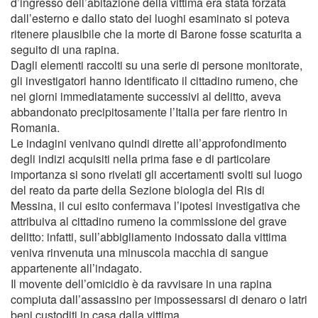
d’ingresso dell’abitazione della vittima era stata forzata
dall’esterno e dallo stato dei luoghi esaminato si poteva
ritenere plausibile che la morte di Barone fosse scaturita a
seguito di una rapina.
Dagli elementi raccolti su una serie di persone monitorate,
gli investigatori hanno identificato il cittadino rumeno, che
nei giorni immediatamente successivi al delitto, aveva
abbandonato precipitosamente l’Italia per fare rientro in
Romania.
Le indagini venivano quindi dirette all’approfondimento
degli indizi acquisiti nella prima fase e di particolare
importanza si sono rivelati gli accertamenti svolti sul luogo
del reato da parte della Sezione biologia del Ris di
Messina, il cui esito confermava l’ipotesi investigativa che
attribuiva al cittadino rumeno la commissione del grave
delitto: infatti, sull’abbigliamento indossato dalla vittima
veniva rinvenuta una minuscola macchia di sangue
appartenente all’indagato.
Il movente dell’omicidio è da ravvisare in una rapina
compiuta dall’assassino per impossessarsi di denaro o latri
beni custoditi in casa dalla vittima.