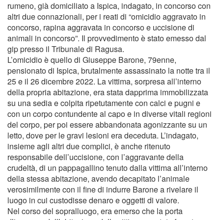
rumeno, già domiciliato a Ispica, indagato, in concorso con
altri due connazionali, per i reati di “omicidio aggravato in
concorso, rapina aggravata in concorso e uccisione di
animali in concorso”. Il provvedimento è stato emesso dal
gip presso il Tribunale di Ragusa.
L’omicidio è quello di Giuseppe Barone, 79enne,
pensionato di Ispica, brutalmente assassinato la notte tra il
25 e il 26 dicembre 2022. La vittima, sorpresa all’interno
della propria abitazione, era stata dapprima immobilizzata
su una sedia e colpita ripetutamente con calci e pugni e
con un corpo contundente al capo e in diverse vitali regioni
del corpo, per poi essere abbandonata agonizzante su un
letto, dove per le gravi lesioni era deceduta. L’indagato,
insieme agli altri due complici, è anche ritenuto
responsabile dell’uccisione, con l’aggravante della
crudeltà, di un pappagallino tenuto dalla vittima all’interno
della stessa abitazione, avendo decapitato l’animale
verosimilmente con il fine di indurre Barone a rivelare il
luogo in cui custodisse denaro e oggetti di valore.
Nel corso del sopralluogo, era emerso che la porta