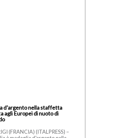
ia d’argento nella staffetta
a agli Europei di nuoto di
do
IGI (FRANCIA) (ITALPRESS) –
alia è medaglia d’argento nella