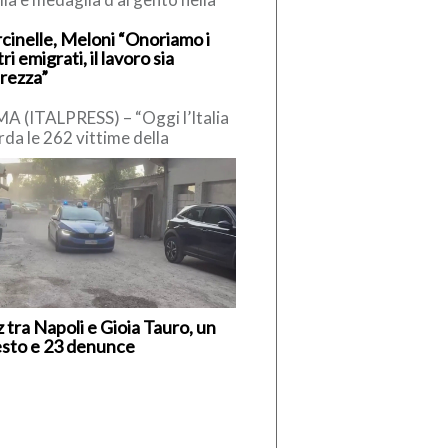
fetta mista degli Europei di
cinelle, Meloni “Onoriamo i
o in acque libere, andata in […]
ri emigrati, il lavoro sia
urezza”
A (ITALPRESS) – “Oggi l’Italia
rda le 262 vittime della
edia di Marcinelle. 136 gli
iani, emigrati in Belgio in […]
z tra Napoli e Gioia Tauro, un
esto e 23 denunce