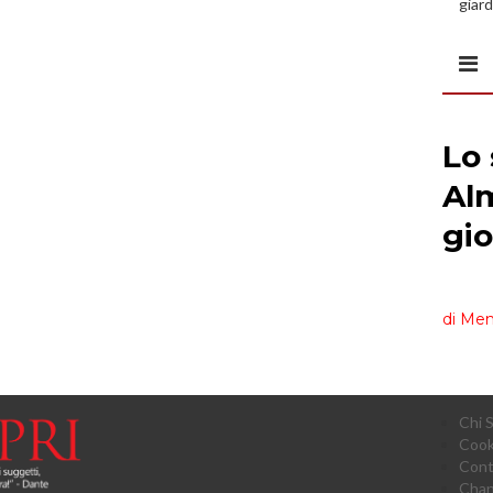
giard
spazi
Chi 
Cook
Cont
Chan