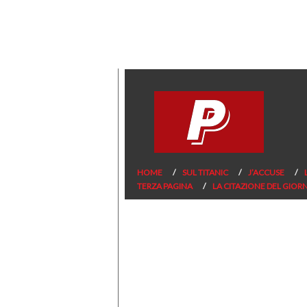
HOME
SUL TITANIC
J’ACCUSE
TERZA PAGINA
LA CITAZIONE DEL GIOR