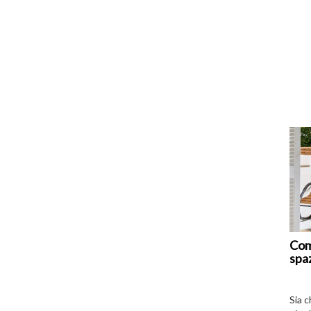
Com
spa
Sia 