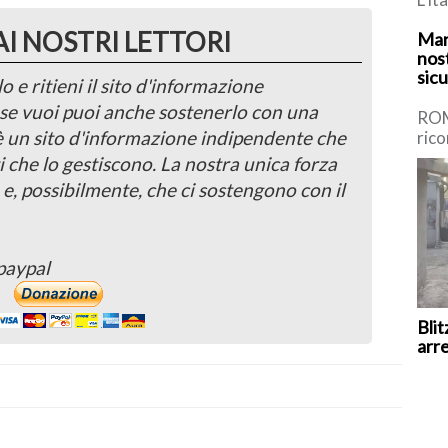
staf
AI NOSTRI LETTORI
Mar
nuot
nost
sic
o e ritieni il sito d'informazione
, se vuoi puoi anche sostenerlo con una
ROM
 è un sito d'informazione indipendente che
rico
trag
i che lo gestiscono. La nostra unica forza
ital
 e, possibilmente, che ci sostengono con il
paypal
Blit
arr