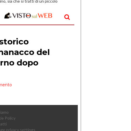
ino, sia che si tratti di un piccolo
o all’aperto, l’idea è […]
Siamo
ie Policy
atti
ge privacy settings