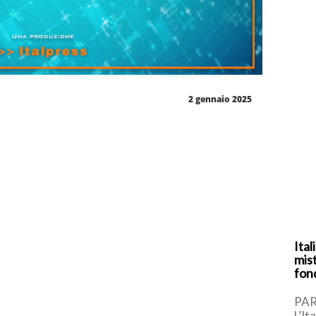
2 gennaio 2025
Ital
mist
fon
PAR
L’It