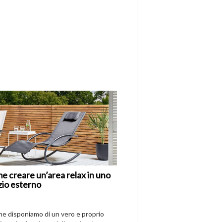
di
I
Nuovi
Vespri
e creare un’area relax in uno
zio esterno
che disponiamo di un vero e proprio