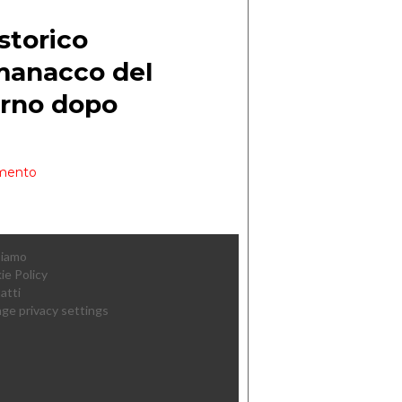
Siamo
ie Policy
atti
ge privacy settings