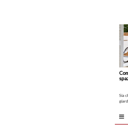
Com
spa
Sia 
giard
spazi