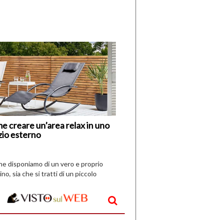
di
I
Nuovi
Vespri
e creare un’area relax in uno
zio esterno
che disponiamo di un vero e proprio
ino, sia che si tratti di un piccolo
o all’aperto, l’idea è […]