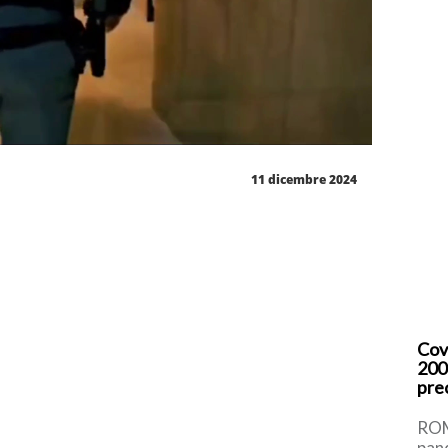
11 dicembre 2024
Cov
200
pre
ROM
pan