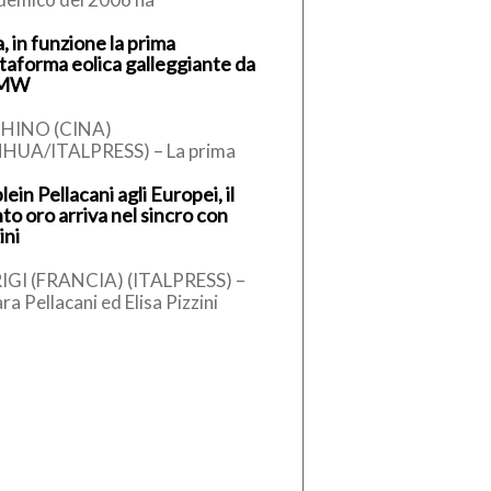
presentato una risposta
, in funzione la prima
almente inadeguata, perchè ci
ttaforma eolica galleggiante da
avamo dinanzi a un […]
 MW
HINO (CINA)
NHUA/ITALPRESS) – La prima
taforma eolica galleggiante
lein Pellacani agli Europei, il
ese da 16 megawatt, sviluppata
to oro arriva nel sincro con
odo indipendente e dotata di
ini
IGI (FRANCIA) (ITALPRESS) –
ra Pellacani ed Elisa Pizzini
aglia d’oro nel trampolino
ro 3 metri agli Europei di tuffi