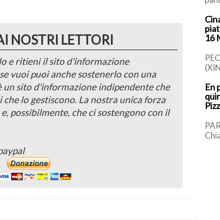
rap
Cina
tot
pia
trov
AI NOSTRI LETTORI
16
PEC
o e ritieni il sito d'informazione
(XI
, se vuoi puoi anche sostenerlo con una
piat
 è un sito d'informazione indipendente che
En p
cin
quin
in m
i che lo gestiscono. La nostra unica forza
Pizz
[…]
 e, possibilmente, che ci sostengono con il
PAR
Chia
med
paypal
sinc
[…]