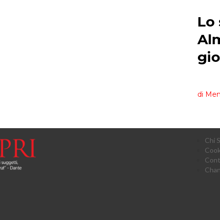
Chi 
Cook
Cont
Chan