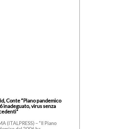
id, Conte “Piano pandemico
6 inadeguato, virus senza
cedenti”
A (ITALPRESS) – “Il Piano
demico del 2006 ha