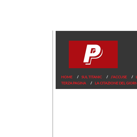
HOME
SUL TITANIC
J’ACCUSE
TERZA PAGINA
LA CITAZIONE DEL GIOR