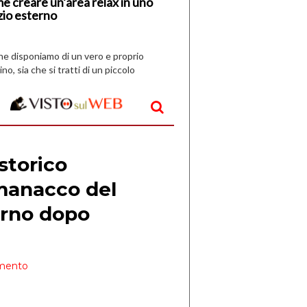
e creare un’area relax in uno
zio esterno
che disponiamo di un vero e proprio
ino, sia che si tratti di un piccolo
o all’aperto, l’idea è […]