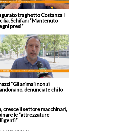
ugurato traghetto Costanza I
icilia, Schifani “Mantenuto
egni presi”
zzi “Gli animali non si
andonano, denunciate chi lo
, cresce il settore macchinari,
ainare le “attrezzature
lligenti”