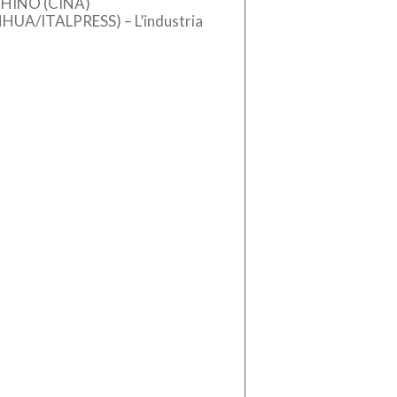
HINO (CINA)
NHUA/ITALPRESS) – L’industria
se dei macchinari ha registrato
crescita stabile nel primo
estre del 2026, sostenuta
l’aumento […]