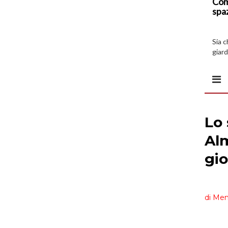
Com
spa
Sia 
giard
spazi