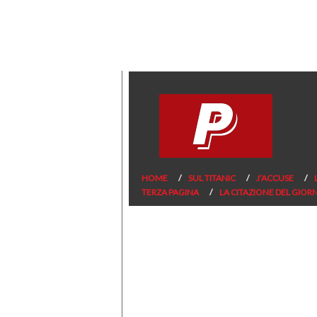
HOME
SUL TITANIC
J’ACCUSE
TERZA PAGINA
LA CITAZIONE DEL GIOR