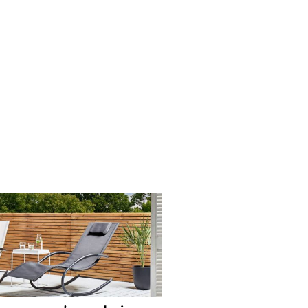
di
I
Nuovi
Vespri