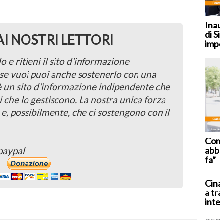
Ina
di S
AI NOSTRI LETTORI
imp
o e ritieni il sito d'informazione
, se vuoi puoi anche sostenerlo con una
 è un sito d'informazione indipendente che
i che lo gestiscono. La nostra unica forza
 e, possibilmente, che ci sostengono con il
Coma
abb
paypal
fa”
Cina
a tr
inte