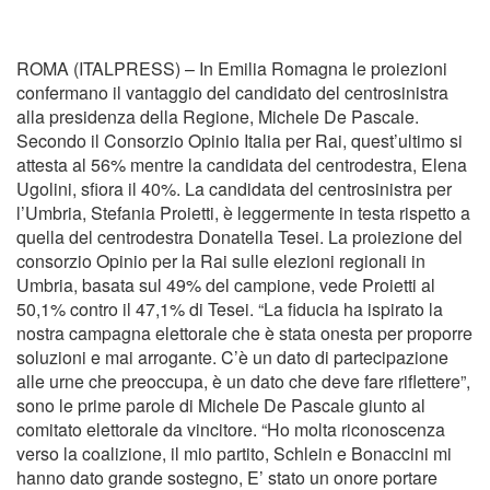
ROMA (ITALPRESS) – In Emilia Romagna le proiezioni
confermano il vantaggio del candidato del centrosinistra
alla presidenza della Regione, Michele De Pascale.
Secondo il Consorzio Opinio Italia per Rai, quest’ultimo si
attesta al 56% mentre la candidata del centrodestra, Elena
Ugolini, sfiora il 40%. La candidata del centrosinistra per
l’Umbria, Stefania Proietti, è leggermente in testa rispetto a
quella del centrodestra Donatella Tesei. La proiezione del
consorzio Opinio per la Rai sulle elezioni regionali in
Umbria, basata sul 49% del campione, vede Proietti al
50,1% contro il 47,1% di Tesei. “La fiducia ha ispirato la
nostra campagna elettorale che è stata onesta per proporre
soluzioni e mai arrogante. C’è un dato di partecipazione
alle urne che preoccupa, è un dato che deve fare riflettere”,
sono le prime parole di Michele De Pascale giunto al
comitato elettorale da vincitore. “Ho molta riconoscenza
verso la coalizione, il mio partito, Schlein e Bonaccini mi
hanno dato grande sostegno, E’ stato un onore portare