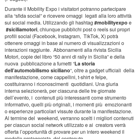
Durante il Mobility Expo i visitatori potranno partecipare
alla “sfida social” e ricevere omaggi legati alla loro attività
sui social media. Utilizzando gli hashtag
#mobilityexpo
e
#siciliamotori
, chiunque pubblichi post o reels sui propri
profili social (Facebook, Instagram, TikTok, X) potrà
ottenere omaggi in base al numero di visualizzazioni o
interazioni raggiunte. Abbonamenti alla rivista Sicilia
Motori, copie del libro “50 anni di rally in Sicilia” e della
nuova pubblicazione a fumetti “
La storia
dell’automobilismo siciliano
“, oltre a gadget ufficiali della
manifestazione, come cappellini, t-shirt e felpe,
costituiranno i riconoscimenti quotidiani. Una giuria
interna selezionerà, per ciascuna delle tre giornate
dell’evento, i contenuti più interessanti come strumento
informativo, quelli più originali, i momenti più emozionanti
o esperienze particolari vissute durante la manifestazione.
Al termine del weekend, verranno scelti i migliori contenuti
per ciascun social network utilizzato e ai creators verrà
offerta l’opportunità di provare per un intero weekend il
modello protagonista del contenuto.