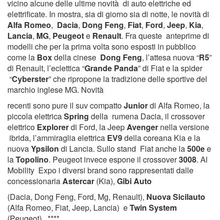
vicino alcune delle ultime novità di auto elettriche ed
elettrificate. In mostra, sia di giorno sia di notte, le novità di
Alfa Romeo
,
Dacia
,
Dong Feng
,
Fiat
,
Ford
,
Jeep
,
Kia
,
Lancia
,
MG
,
Peugeot
e
Renault
. Fra queste anteprime di
modelli che per la prima volta sono esposti in pubblico
come la
Box
della cinese
Dong Feng
, l’attesa nuova “
R5
”
di Renault, l’eclettica “
Grande Panda
” di Fiat e la spider
“
Cyberster
” che ripropone la tradizione delle sportive del
marchio inglese MG. Novità
recenti sono pure il suv compatto
Junior
di Alfa Romeo, la
piccola elettrica
Spring
della rumena Dacia, il crossover
elettrico
Explorer
di Ford, la Jeep
Avenger
nella versione
ibrida, l’ammiraglia elettrica
EV9
della coreana Kia e la
nuova
Ypsilon
di Lancia. Sullo stand Fiat anche la
500e
e
la
Topolino
. Peugeot invece espone il crossover
3008
. Al
Mobility Expo i diversi brand sono rappresentati dalle
concessionaria
Astercar
(Kia),
Gibi Auto
(Dacia, Dong Feng, Ford, Mg, Renault),
Nuova Sicilauto
(Alfa Romeo, Fiat, Jeep, Lancia) e
Twin System
(Peugeot). ****